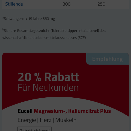
Stillende
300
250
a
Schwangere < 19 Jahre 350 mg
b
Sichere Gesamttageszufuhr (Tolerable Upper Intake Level) des
wissenschaftlichen Lebensmittelausschusses (SCF)
Empfehlung
20 % Rabatt
Für Neukunden
Eucell
Magnesium-, Kaliumcitrat Plus
Energie | Herz | Muskeln
Rabatt sichern!