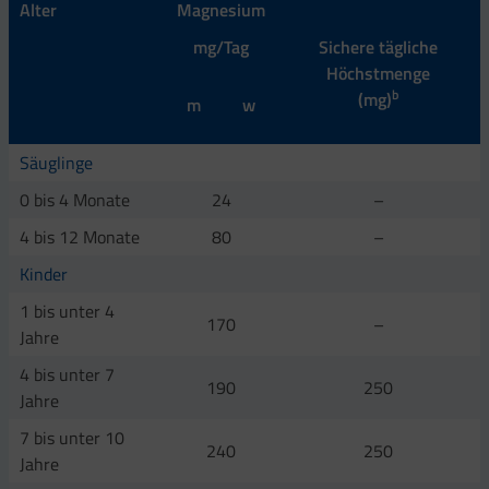
Alter
Magnesium
mg/Tag
Sichere tägliche
Höchstmenge
b
(mg)
m
w
Säuglinge
0 bis 4 Monate
24
–
4 bis 12 Monate
80
–
Kinder
1 bis unter 4
170
–
Jahre
4 bis unter 7
190
250
Jahre
7 bis unter 10
240
250
Jahre