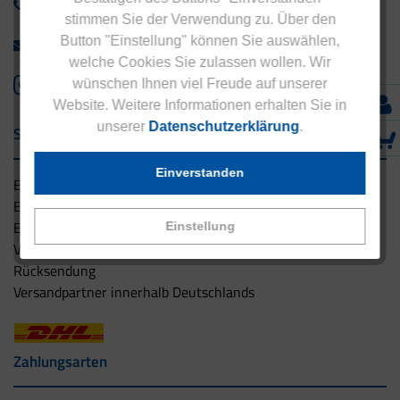
+49 - 5042 940 660
stimmen Sie der Verwendung zu. Über den
Button "Einstellung" können Sie auswählen,
info@eucell.de
welche Cookies Sie zulassen wollen. Wir
wünschen Ihnen viel Freude auf unserer
Website. Weitere Informationen erhalten Sie in
unserer
Datenschutzerklärung
.
Service & Versand
Einverstanden
Eucell Gesundheitsservice
Eucell Ernährungscoach
Eucell Fitness Coach
Einstellung
Versandbedingungen
Rücksendung
Versandpartner innerhalb Deutschlands
Zahlungsarten