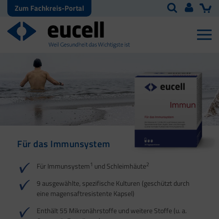
Zum Fachkreis-Portal
Für das Immunsystem
Für Haut, Haare und
Für Ihre natürliche
Nägel
Darmflora
1
2
Für Immunsystem
und Schleimhäute
1
1
2
3
2
3
9 ausgewählte, spezifische Kulturen (geschützt durch
eine magensaftresistente Kapsel)
4
Enthält 55 Mikronährstoffe und weitere Stoffe (u. a.