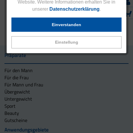
Website. Weitere Informationen erhalten Sie in
unserer
Datenschutzerklärung
.
Einverstanden
Einstellung
Präparate
Für den Mann
Für die Frau
Für Mann und Frau
Übergewicht
Untergewicht
Sport
Beauty
Gutscheine
Anwendungsgebiete