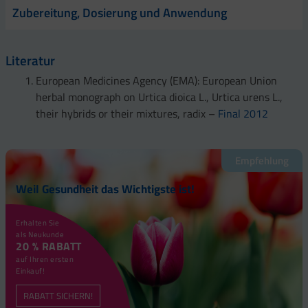
Zubereitung, Dosierung und Anwendung
Literatur
European Medicines Agency (EMA): European Union
herbal monograph on Urtica dioica L., Urtica urens L.,
their hybrids or their mixtures, radix –
Final 2012
Empfehlung
Weil Gesundheit das Wichtigste ist!
Erhalten Sie
als Neukunde
20 % RABATT
auf Ihren ersten
Einkauf!
RABATT SICHERN!