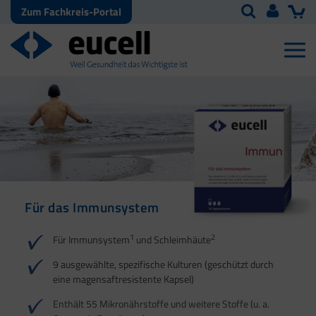
Zum Fachkreis-Portal
Für das Immunsystem
Für Haut, Haare und
Für Ihre natürliche
Nägel
Darmflora
1
2
Für Immunsystem
und Schleimhäute
1
1
2
3
2
3
9 ausgewählte, spezifische Kulturen (geschützt durch
eine magensaftresistente Kapsel)
4
Enthält 55 Mikronährstoffe und weitere Stoffe (u. a.