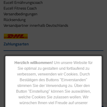
Eucell Ernährungscoach
Eucell Fitness Coach
Versandbedingungen
Rücksendung
Versandpartner innerhalb Deutschlands
Zahlungsarten
Herzlich willkommen!
Um unsere Website für
Sie optimal zu gestalten und fortlaufend zu
verbessern, verwenden wir Cookies. Durch
Bestätigen des Buttons "Einverstanden"
stimmen Sie der Verwendung zu. Über den
Button "Einstellung" können Sie auswählen,
welche Cookies Sie zulassen wollen. Wir
wünschen Ihnen viel Freude auf unserer