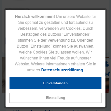
Herzlich willkommen!
Um unsere Website für
Gewichtsreduktion
Sie optimal zu gestalten und fortlaufend zu
Eucell Grana
verbessern, verwenden wir Cookies. Durch
Bestätigen des Buttons "Einverstanden"
stimmen Sie der Verwendung zu. Über den
MEHR ERFAHREN
Button "Einstellung" können Sie auswählen,
welche Cookies Sie zulassen wollen. Wir
wünschen Ihnen viel Freude auf unserer
Website. Weitere Informationen erhalten Sie in
unserer
Datenschutzerklärung
.
Einverstanden
Ihr Eucell Ernährungscoach hilft
Einstellung
Ihnen kostenfrei, Ihr