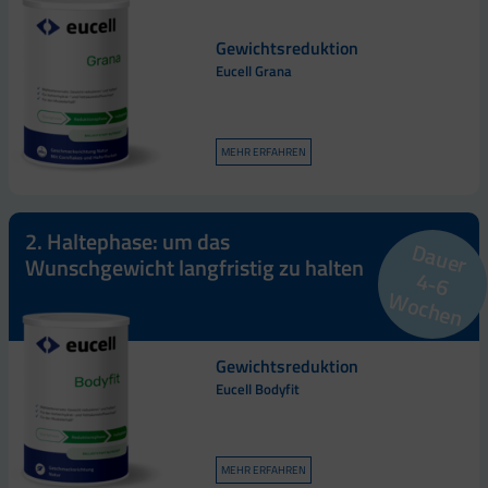
Gewichtsreduktion
Eucell Grana
MEHR ERFAHREN
2. Haltephase: um das
Dauer
Wunschgewicht langfristig zu halten
4
-
6
o
c
h
e
n
W
Gewichtsreduktion
Eucell Bodyfit
MEHR ERFAHREN