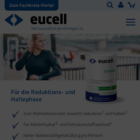
Zum Fachkreis-Portal
Für die Reduktions- und
Für die Reduktions- und
Haltephase
Haltephase
1
1
2
2
Zum Mahlzeitenersatz: Gewicht reduzieren
und halten
3
3
4
4
Für Kohlenhydrat
- und Fettsäurestoffwechsel
5
Hoher Ballaststoffgehalt (8,6 g pro Portion)