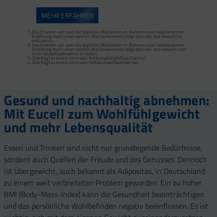
MEHR ERFAHREN
Das Ersetzen von zwei der täglichen Mahlzeiten im Rahmen einer kalorienarmen
Ernährung durch einen solchen Mahlzeitenersatz trägt dazu bei, das Gewicht zu
reduzieren.
Das Ersetzen von zwei der täglichen Mahlzeiten im Rahmen einer kalorienarmen
Das Ersetzen von zwei der täglichen Mahlzeiten im Rahmen einer kalorienarmen
Ernährung durch einen solchen Mahlzeitenersatz trägt dazu bei, das Gewicht zu
Ernährung durch einen solchen Mahlzeitenersatz trägt dazu bei, das Gewicht nach
reduzieren.
einer Gewichtsabnahme zu halten.
Das Ersetzen von zwei der täglichen Mahlzeiten im Rahmen einer kalorienarmen
Zink trägt zu einem normalen Kohlenhydratstoffwechsel bei.
Ernährung durch einen solchen Mahlzeitenersatz trägt dazu bei, das Gewicht nach
Zink trägt zu einem normalen Fettsäurestoffwechsel bei.
einer Gewichtsabnahme zu halten.
Zink trägt zu einem normalen Kohlenhydratstoffwechsel bei.
Zink trägt zu einem normalen Fettsäurestoffwechsel bei.
Proteine tragen zur Erhaltung von Muskelmasse bei.
Gesund und nachhaltig abnehmen:
Mit Eucell zum Wohlfühlgewicht
und mehr Lebensqualität
Essen und Trinken sind nicht nur grundlegende Bedürfnisse,
sondern auch Quellen der Freude und des Genusses. Dennoch
ist Übergewicht, auch bekannt als Adipositas, in Deutschland
zu einem weit verbreiteten Problem geworden. Ein zu hoher
BMI (Body-Mass-Index) kann die Gesundheit beeinträchtigen
und das persönliche Wohlbefinden negativ beeinflussen. Es ist