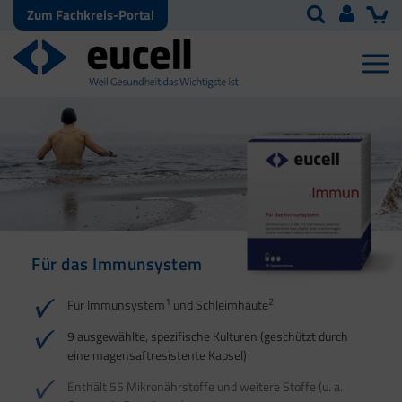
Zum Fachkreis-Portal
Für das Immunsystem
Für Haut, Haare und
Für Ihre natürliche
Nägel
Darmflora
1
2
Für Immunsystem
und Schleimhäute
1
1
2
3
2
3
9 ausgewählte, spezifische Kulturen (geschützt durch
eine magensaftresistente Kapsel)
4
Enthält 55 Mikronährstoffe und weitere Stoffe (u. a.