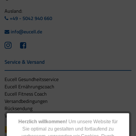
Ausland:
+49 - 5042 940 660
info@eucell.de
Service & Versand
Eucell Gesundheitsservice
Eucell Ernährungscoach
Eucell Fitness Coach
Versandbedingungen
Rücksendung
Versandpartner innerhalb Deutschlands
Herzlich willkommen!
Um unsere Website für
Sie optimal zu gestalten und fortlaufend zu