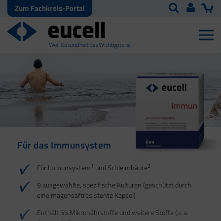
Zum Fachkreis-Portal
Für das Immunsystem
Für Haut, Haare und
Für Ihre natürliche
Nägel
Darmflora
1
2
Für Immunsystem
und Schleimhäute
1
1
2
3
2
3
9 ausgewählte, spezifische Kulturen (geschützt durch
eine magensaftresistente Kapsel)
4
Enthält 55 Mikronährstoffe und weitere Stoffe (u. a.