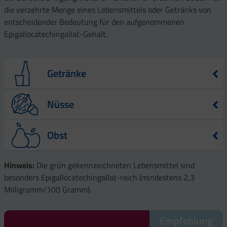
die verzehrte Menge eines Lebensmittels oder Getränks von
entscheidender Bedeutung für den aufgenommenen
Epigallocatechingallat-Gehalt.
Getränke
Lebensmittel
Epigallocatechingallat-Gehalt – angegeben
Nüsse
in mg – pro 100 g Lebensmittel
Schwarzer
Lebensmittel
Epigallocatechingallat-Gehalt – angegeben
Obst
Tee
0,51
in mg – pro 100 g Lebensmittel
(trinkfertig)
Pistazien
0,40
Lebensmittel
Epigallocatechingallat-Gehalt –
Hinweis:
Die grün gekennzeichneten Lebensmittel sind
Grüner Tee
angegeben in mg – pro 100 g
3,96
Haselnüsse
1,06
besonders Epigallocatechingallat-reich (mindestens 2,3
(trinkfertig)
Lebensmittel
Milligramm/100 Gramm).
Pekannüsse
2,30
Schwarzer
Kiwis
0,09
9,36
Tee (gebrüht)
Äpfel (Gala), mit
Empfehlung
0,11