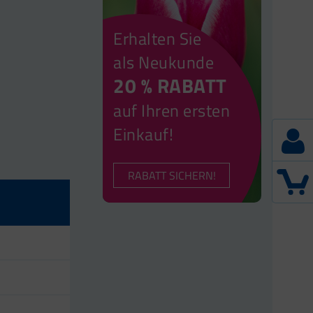
Erhalten Sie
als Neukunde
20 % RABATT
auf Ihren ersten
Einkauf!
RABATT SICHERN!