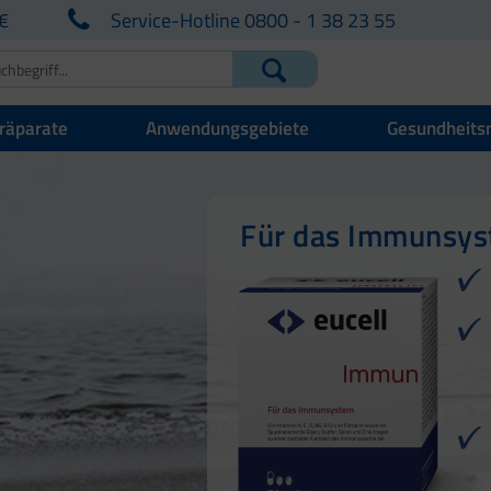
€
Service-Hotline 0800 - 1 38 23 55
räparate
Anwendungsgebiete
Gesundheits
Für Ihre natürlich
Für Haut, Haare u
Für das Immunsy