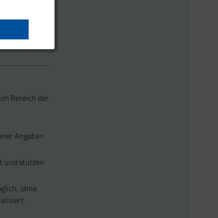
 verbindlich
kronährstoffs
 im Bereich der
gener Angaben
t und stützen
glich, ohne
lisiert.