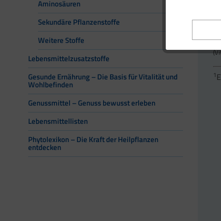
Aminosäuren
*D
Sekundäre Pflanzenstoffe
fe
Weitere Stoffe
**
(V
Lebensmittelzusatzstoffe
1
E
Gesunde Ernährung – Die Basis für Vitalität und
Wohlbefinden
Genussmittel – Genuss bewusst erleben
Lebensmittellisten
Phytolexikon – Die Kraft der Heilpflanzen
entdecken