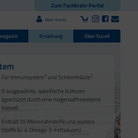
Zum Fachkreis-Portal
Mein Konto
magazin
Ernährung
Über Eucell
e Darmflora
nd Nägel
stem
1
2
1
2
Für Immunsystem
und Schleimhäute
1
2
3
3
9 ausgewählte, spezifische Kulturen
4
(geschützt durch eine magensaftresistente
Kapsel)
Enthält 55 Mikronährstoffe und weitere
Stoffe (u. a. Omega-3-Fettsäuren)