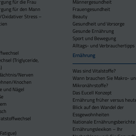
rgung für die Frau
Männergesundheit
rgung für den Mann
Frauengesundheit
/Oxidativer Stress –
Beauty
tien
Gesundheit und Vorsorge
Gesunde Ernährung
Sport und Bewegung
Alltags- und Verbrauchertipps
ffwechsel
Ernährung
chsel (Triglyceride,
)
Was sind Vitalstoffe?
dächtnis/Nerven
Wann brauchen Sie Makro- u
ehnen/Knochen
Mikronährstoffe?
e und Nägel
Das Eucell Konzept
ße
Ernährung früher versus heut
tem
Blick auf den Wandel der
sch
Essgewohnheiten
atstoffwechsel
Nationale Ernährungsberichte
Ernährungslexikon – Ihr
Fatigue)