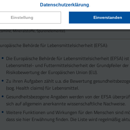
Datenschutzerklärung
.
ie empfohlene Tagesdosis ist in der EU als NRV-Wert (Nutrient Reference Value)
stgelegt.
Einstellung
Einverstanden
Die Mindestmenge gilt für Mengen ab 15 % der empfohlenen Tagesdosis eines Mi
itamine, Mineralstoffe, Spurenelemente).
uropäische Behörde für Lebensmittelsicherheit (EFSA):
Die Europäische Behörde für Lebensmittelsicherheit (EFSA) ist
Lebensmittel- und Futtermittelsicherheit der Grundpfeiler der
Risikobewertung der Europäischen Union (EU).
Zu ihren Aufgaben zählt u.a. die Bewertung gesundheitsbezo
(sog. Health claims) für Lebensmittel.
Gesundheitsbezogene Angaben werden von der EFSA überprüf
sich auf allgemein anerkannte wissenschaftliche Nachweise.
Weitere Funktionen und Wirkungen für den Menschen sind mö
dass sie hier Erwähnung finden. Die Liste wird regelmäßig aktua