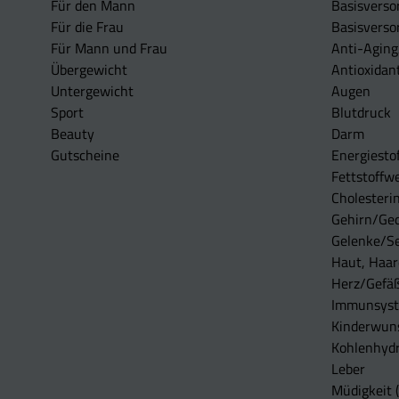
Für den Mann
Basisverso
Für die Frau
Basisverso
Für Mann und Frau
Anti-Aging
Übergewicht
Antioxidan
Untergewicht
Augen
Sport
Blutdruck
Beauty
Darm
Gutscheine
Energiesto
Fettstoffwe
Cholesterin
Gehirn/Ge
Gelenke/S
Haut, Haar
Herz/Gefä
Immunsys
Kinderwun
Kohlenhydr
Leber
Müdigkeit (