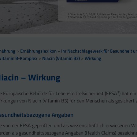
Vitamin A, Beta-Carotin, Vitamine B2, B3, Biotin und Zi
Kollagenbildung für eine normale Funktion der Haut.
Calcium trägt zur normalen Funktion von Verdauungsen
Selen, Zink und Biotin tragen zur Erhaltung gesunder Ha
Vitamin A, C, D, B6, B12, Folsäure, Eisen, Kupfer, Sele
sowie zu einem normalen Stoffwechsel von Makronährst
Selen und Zink tragen zur Erhaltung normaler Nägel bei
Vitamin A, B2, B3 und Biotin tragen zur Erhaltung norm
Vitamin B2 und Biotin tragen zur Erhaltung normaler Sc
Vitamin C, E, B2, Kupfer, Mangan, Selen und Zink tragen 
Vitamin D und Zink tragen zur normalen Funktion des 
nährung
Ernährungslexikon – Ihr Nachschlagewerk für Gesundheit un
Vitamin B-Komplex
Niacin (Vitamin B3)
Wirkung
iacin – Wirkung
1
e Europäische Behörde für Lebensmittelsicherheit (EFSA
) hat ei
rkungen von Niacin (Vitamin B3) für den Menschen als gesichert
esundheitsbezogene Angaben
e von der EFSA geprüften und als wissenschaftlich erwiesenen W
rden als gesundheitsbezogene Angaben (Health Claims) bezeichne