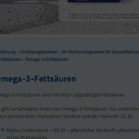
Vitamin A, Beta-Carotin, Vitamine B2, B3, Biotin und Zi
Kollagenbildung für eine normale Funktion der Haut.
Calcium trägt zur normalen Funktion von Verdauungsen
Selen, Zink und Biotin tragen zur Erhaltung gesunder Ha
Vitamin A, C, D, B6, B12, Folsäure, Eisen, Kupfer, Sele
sowie zu einem normalen Stoffwechsel von Makronährst
Selen und Zink tragen zur Erhaltung normaler Nägel bei
Vitamin A, B2, B3 und Biotin tragen zur Erhaltung norm
Vitamin B2 und Biotin tragen zur Erhaltung normaler Sc
Vitamin C, E, B2, Kupfer, Mangan, Selen und Zink tragen 
Vitamin D und Zink tragen zur normalen Funktion des 
nährung
Ernährungslexikon – Ihr Nachschlagewerk für Gesundheit un
Fettsäuren
Omega-3-Fettsäuren
mega-3-Fettsäuren
ega-3-Fettsäuren sind mehrfach ungesättigte Fettsäuren.
 gibt verschiedene Arten von Omega-3-Fettsäuren. Sie unterschei
lem anhand ihrer chemischen Struktur und der Herkunft. [5, 6]
Alpha-Linolensäure – (ALA) – pflanzlicher Herkunft: pflanzlich
grüne Blattgemüse