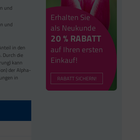
en und
Erhalten Sie
en und
als Neukunde
20 % RABATT
nteil in den
auf Ihren ersten
. Durch die
Einkauf!
rung) kann
ion) der Alpha-
dungen in
RABATT SICHERN!