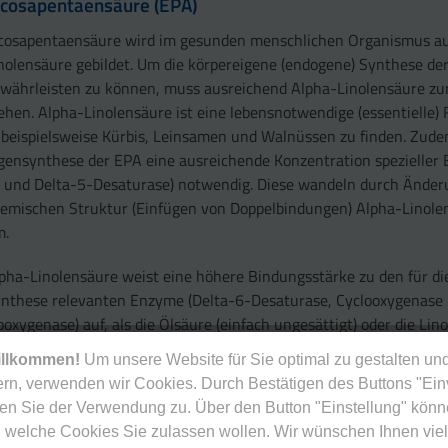
icosapentaensäure (EPA)
cosapentaensäure wird im gesunden menschlichen Organismus au
nolensäure gebildet. Um die körpereigene (endogene) Synthese de
währleisten zu können, muss ausreichend Alpha-Linolensäure zu
ehen. Alpha-Linolensäure ist eine lebensnotwendige (essentielle)
 beispielsweise Kürbis, Leinsamen und Walnüssen zu finden. Zudem
gensynthese der EPA eine ausreichende Konzentration spezieller
 und Delta-5-Desaturase) notwendig. Diese wandeln durch Änder
emischen Struktur (Einfügen von Doppelbindungen) Alpha-Linole
m.
pha-Linolensäure weist eine höhere Bindungsstärke zu den für d
nthese relevanten Enzyme (Delta-6-Desaturase, Cyclooxygenase
poxygenase) auf, als die Ölsäure (einfach ungesättigt) oder die Lin
mega-6). Folglich führt die regelmäßige Aufnahme alpha-
illkommen!
Um unsere Website für Sie optimal zu gestalten und
nolensäurereicher Lebensmittel zu einer erhöhten EPA-Synthese
rn, verwenden wir Cookies. Durch Bestätigen des Buttons "Ei
rminderten Umsatz von Arachidonsäure (Omega-6) [2, 3, 4, 7, 8, 9
en Sie der Verwendung zu. Über den Button "Einstellung" könn
 welche Cookies Sie zulassen wollen. Wir wünschen Ihnen viel
ocosahexaensäure (DHA)