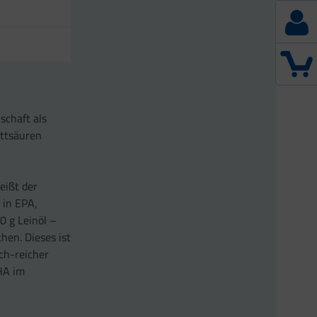
schaft als
ettsäuren
eißt der
 in EPA,
0 g Leinöl –
hen. Dieses ist
sch-reicher
HA im