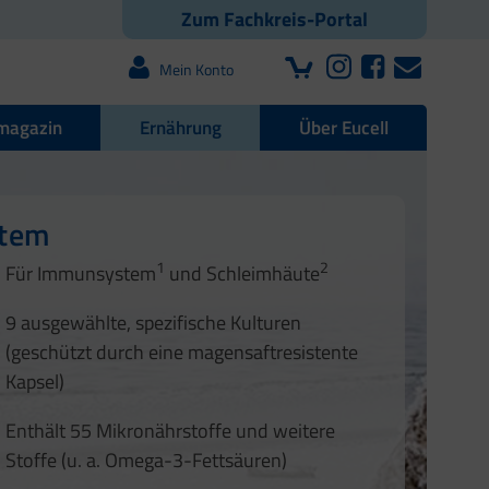
Zum Fachkreis-Portal
Mein Konto
magazin
Ernährung
Über Eucell
e Darmflora
nd Nägel
stem
1
2
1
2
Für Immunsystem
und Schleimhäute
1
2
3
3
9 ausgewählte, spezifische Kulturen
4
(geschützt durch eine magensaftresistente
Kapsel)
Enthält 55 Mikronährstoffe und weitere
Stoffe (u. a. Omega-3-Fettsäuren)