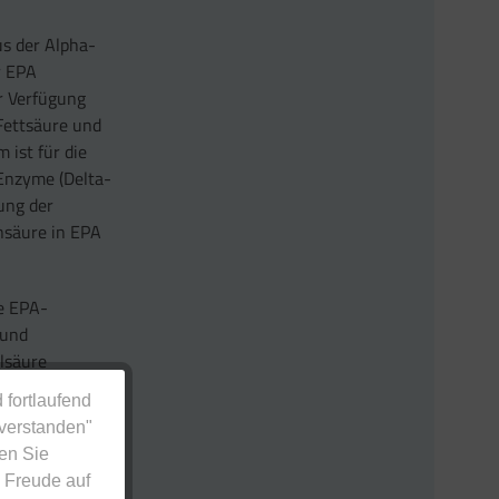
s der Alpha-
r EPA
r Verfügung
 Fettsäure und
 ist für die
 Enzyme (Delta-
ung der
nsäure in EPA
ie EPA-
 und
olsäure
 fortlaufend
 und einem
nverstanden"
].
en Sie
 Freude auf