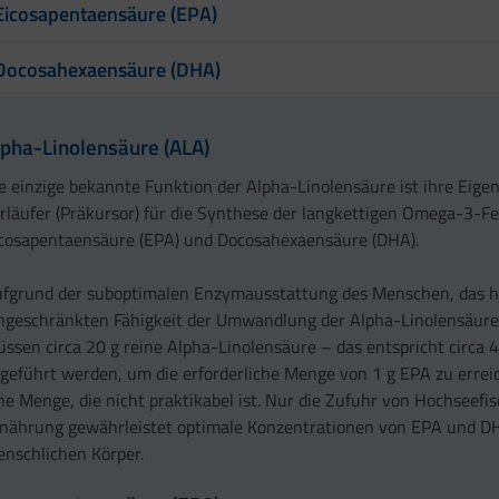
Eicosapentaensäure (EPA)
Docosahexaensäure (DHA)
lpha-Linolensäure (ALA)
e einzige bekannte Funktion der Alpha-Linolensäure ist ihre Eigen
rläufer (Präkursor) für die Synthese der langkettigen Omega-3-F
cosapentaensäure (EPA) und Docosahexaensäure (DHA).
fgrund der suboptimalen Enzymausstattung des Menschen, das h
ngeschränkten Fähigkeit der Umwandlung der Alpha-Linolensäure
ssen circa 20 g reine Alpha-Linolensäure – das entspricht circa 4
geführt werden, um die erforderliche Menge von 1 g EPA zu erreic
ne Menge, die nicht praktikabel ist. Nur die Zufuhr von Hochseefi
nährung gewährleistet optimale Konzentrationen von EPA und D
nschlichen Körper.