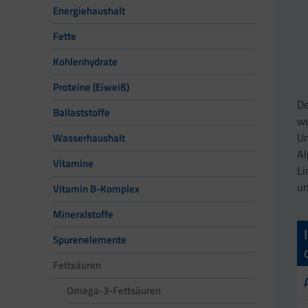
Energiehaushalt
Fette
Kohlenhydrate
Proteine (Eiweiß)
De
Ballaststoffe
we
Um
Wasserhaushalt
Al
Vitamine
Li
un
Vitamin B-Komplex
Mineralstoffe
Spurenelemente
Fettsäuren
Omega-3-Fettsäuren