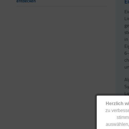
E
entdecken
Ei
Li
ge
st
in
Ei
6-
ch
u
Al
Sy
Li
(O
Herzlich w
li
zu verbesse
ve
stimm
auswählen,
D