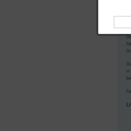
Di
Or
au
(m
De
Ak
Do
Di
in
be
Fe
L