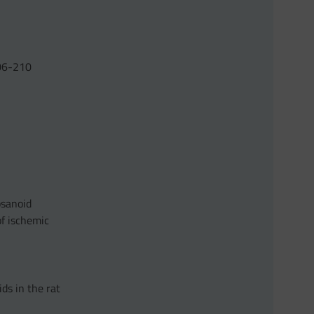
206-210
osanoid
of ischemic
ids in the rat