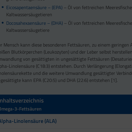
Eicosapentaensäure – (EPA)
– Öl von fettreichen Meeresfisch
Kaltwassersäugetieren
Docosahexaensäure – (DHA)
– Öl von fettreichen Meeresfisch
Kaltwassersäugetiere
r Mensch kann diese besonderen Fettsäuren, zu einem geringen A
ißen Blutkörperchen (Leukozyten) und der Leber selbst herstellen
wandlung von gesättigten in ungesättigte Fettsäuren (Desaturie
pha-Linolensäure (C18:3) entstehen. Durch Verlängerung (Elongat
nolensäurekette und die weitere Umwandlung gesättigter Verbin
gesättigte kann EPA (C20:5) und DHA (22:6) entstehen [1].
Inhaltsverzeichnis
Omega-3-Fettsäuren
Alpha-Linolensäure (ALA)