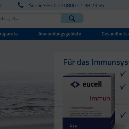
€
Service-Hotline 0800 - 1 38 23 55
räparate
Anwendungsgebiete
Gesundheits
Für Ihre natürlich
Für Haut, Haare u
Für das Immunsy