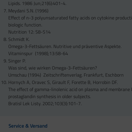
Lipids. 1986 Jun;21(6):401-4.
Meydani S.N. (1996)
Effect of n-3 polyunsaturated fatty acids on cytokine product
biologic function.
Nutrition 12: S8-S14
Schmidt K.
Omega-3-Fettsäuren. Nutritive und präventive Aspekte.
Vitaminspur (1998);13:58-64
Singer P.
Was sind, wie wirken Omega-3-Fettsäuren?
Umschau (1994) Zeitschriftenverlag. Frankfurt, Eschborn
Hornych A, Oravec S, Girault F, Forette B, Horrobin DF.
The effect of gamma-linolenic acid on plasma and membrane l
prostaglandin synthesis in older subjects.
Bratisl Lek Listy. 2002;103(3):101-7.
Service & Versand