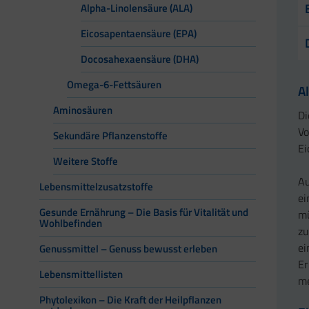
Alpha-Linolensäure (ALA)
Eicosapentaensäure (EPA)
Docosahexaensäure (DHA)
Omega-6-Fettsäuren
A
Aminosäuren
Di
Vo
Sekundäre Pflanzenstoffe
Ei
Weitere Stoffe
Au
Lebensmittelzusatzstoffe
ei
Gesunde Ernährung – Die Basis für Vitalität und
mü
Wohlbefinden
zu
ei
Genussmittel – Genuss bewusst erleben
Er
Lebensmittellisten
me
Phytolexikon – Die Kraft der Heilpflanzen