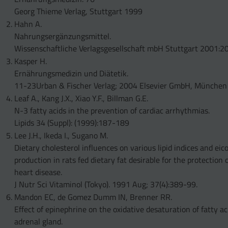
Georg Thieme Verlag, Stuttgart 1999
Hahn A.
Nahrungsergänzungsmittel.
Wissenschaftliche Verlagsgesellschaft mbH Stuttgart 2001:
Kasper H.
Ernährungsmedizin und Diätetik.
11-23Urban & Fischer Verlag; 2004 Elsevier GmbH, München
Leaf A., Kang J.X., Xiao Y.F., Billman G.E.
N-3 fatty acids in the prevention of cardiac arrhythmias.
Lipids 34 (Suppl): (1999):187-189
Lee J.H., Ikeda I., Sugano M.
Dietary cholesterol influences on various lipid indices and eic
production in rats fed dietary fat desirable for the protection 
heart disease.
J Nutr Sci Vitaminol (Tokyo). 1991 Aug; 37(4):389-99.
Mandon EC, de Gomez Dumm IN, Brenner RR.
Effect of epinephrine on the oxidative desaturation of fatty ac
adrenal gland.