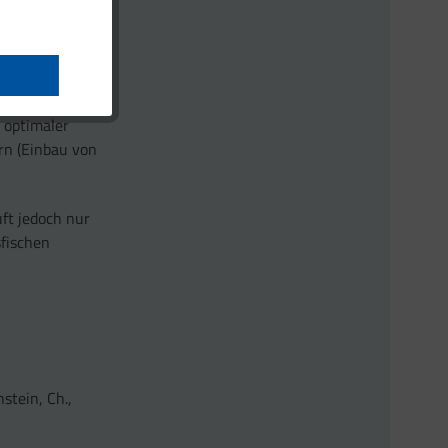
lichen
ird dafür die
ng
 Enzym, die
 optimaler
rn (Einbau von
ft jedoch nur
sfischen
hstein, Ch.,