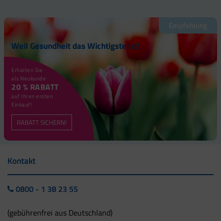
Empfehlung
Weil Gesundheit das Wichtigste ist!
Erhalten Sie
als Neukunde
20 % RABATT
auf Ihren ersten
Einkauf!
RABATT SICHERN!
Kontakt
0800 - 1 38 23 55
(gebührenfrei aus Deutschland)