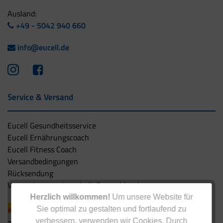
Ausland:
+49 - 5042 940 660
info@eucell.de
Service & Versand
Eucell Gesundheitsservice
Eucell Ernährungscoach
Eucell Fitness Coach
Versandbedingungen
Rücksendung
Versandpartner innerhalb Deutschlands
Herzlich willkommen!
Um unsere Website für
Sie optimal zu gestalten und fortlaufend zu
verbessern, verwenden wir Cookies. Durch