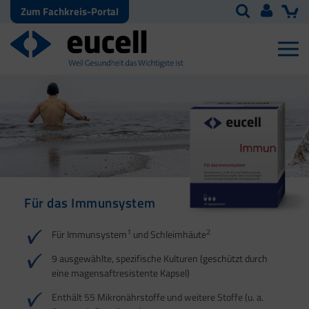
Zum Fachkreis-Portal
Für das Immunsystem
Für Haut, Haare und
Für Ihre natürliche
Nägel
Darmflora
1
2
Für Immunsystem
und Schleimhäute
1
1
2
3
2
3
9 ausgewählte, spezifische Kulturen (geschützt durch
eine magensaftresistente Kapsel)
4
Enthält 55 Mikronährstoffe und weitere Stoffe (u. a.