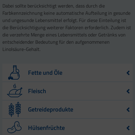
Dabei sollte berücksichtigt werden, dass durch die
Farbkennzeichnung keine automatische Aufteilung in gesunde
und ungesunde Lebensmittel erfolgt. Für diese Einteilung ist
die Berücksichtigung weiterer Faktoren erforderlich. Zudem ist
die verzehrte Menge eines Lebensmittels oder Getränks von
entscheidender Bedeutung für den aufgenommenen
Linolsäure-Gehalt.
Fette und Öle
Lebensmittel
Gehalt an Linolsäure – angegeben in g –
Fleisch
pro 100 g Lebensmittel
Butter
1,20
Lebensmittel
Gehalt an Linolsäure – angegeben in g –
Getreideprodukte
pro 100 g Lebensmittel
Leinöl
13,90
Schweinefilet
0,10
Lebensmittel
Gehalt an Linolsäure – angegeben in
Erdnussöl
21,60
Hülsenfrüchte
g – pro 100 g Lebensmittel