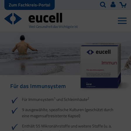
Zum Fachkreis-Portal
Für das Immunsystem
Für Haut, Haare und
Für Ihre natürliche
Nägel
Darmflora
1
2
Für Immunsystem
und Schleimhäute
1
1
2
3
2
3
9 ausgewählte, spezifische Kulturen (geschützt durch
eine magensaftresistente Kapsel)
4
Enthält 55 Mikronährstoffe und weitere Stoffe (u. a.