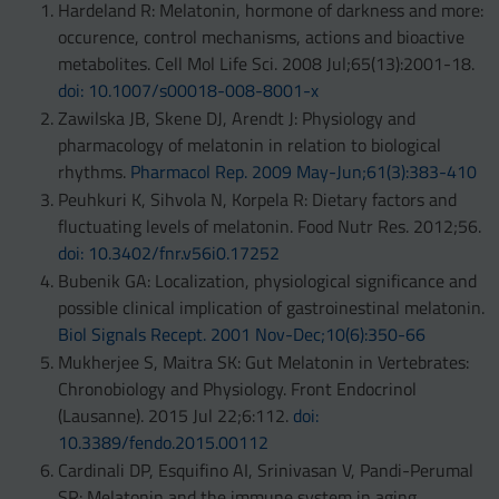
Hardeland R: Melatonin, hormone of darkness and more:
occurence, control mechanisms, actions and bioactive
metabolites. Cell Mol Life Sci. 2008 Jul;65(13):2001-18.
doi: 10.1007/s00018-008-8001-x
Zawilska JB, Skene DJ, Arendt J: Physiology and
pharmacology of melatonin in relation to biological
rhythms.
Pharmacol Rep. 2009 May-Jun;61(3):383-410
Peuhkuri K, Sihvola N, Korpela R: Dietary factors and
fluctuating levels of melatonin. Food Nutr Res. 2012;56.
doi: 10.3402/fnr.v56i0.17252
Bubenik GA: Localization, physiological significance and
possible clinical implication of gastroinestinal melatonin.
Biol Signals Recept. 2001 Nov-Dec;10(6):350-66
Mukherjee S, Maitra SK: Gut Melatonin in Vertebrates:
Chronobiology and Physiology. Front Endocrinol
(Lausanne). 2015 Jul 22;6:112.
doi:
10.3389/fendo.2015.00112
Cardinali DP, Esquifino AI, Srinivasan V, Pandi-Perumal
SR: Melatonin and the immune system in aging.