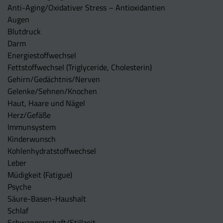
Anti-Aging/Oxidativer Stress – Antioxidantien
Augen
Blutdruck
Darm
Energiestoffwechsel
Fettstoffwechsel (Triglyceride, Cholesterin)
Gehirn/Gedächtnis/Nerven
Gelenke/Sehnen/Knochen
Haut, Haare und Nägel
Herz/Gefäße
Immunsystem
Kinderwunsch
Kohlenhydratstoffwechsel
Leber
Müdigkeit (Fatigue)
Psyche
Säure-Basen-Haushalt
Schlaf
Schwangerschaft/Stillzeit