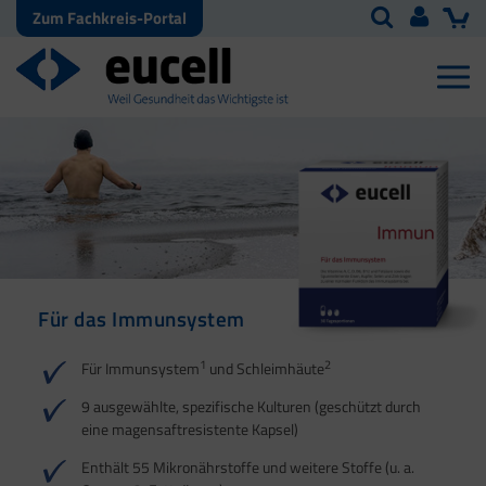
Zum Fachkreis-Portal
Für das Immunsystem
Für Haut, Haare und
Für Ihre natürliche
Nägel
Darmflora
1
2
Für Immunsystem
und Schleimhäute
1
1
2
3
2
3
9 ausgewählte, spezifische Kulturen (geschützt durch
eine magensaftresistente Kapsel)
4
Enthält 55 Mikronährstoffe und weitere Stoffe (u. a.