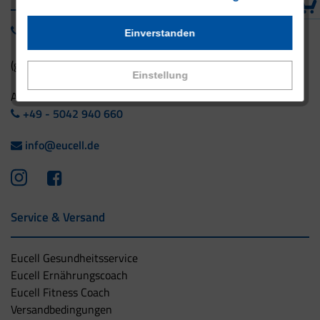
0800 - 1 38 23 55
Einverstanden
(gebührenfrei aus Deutschland)
Einstellung
Ausland:
+49 - 5042 940 660
info@eucell.de
Service & Versand
Eucell Gesundheitsservice
Eucell Ernährungscoach
Eucell Fitness Coach
Versandbedingungen