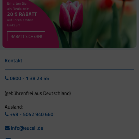
Erhalten Sie
als Neukunde
20 % RABATT
auf Ihren ersten
Einkauf!
RABATT SICHERN!
Kontakt
0800 - 1 38 23 55
(gebührenfrei aus Deutschland)
Ausland:
+49 - 5042 940 660
info@eucell.de