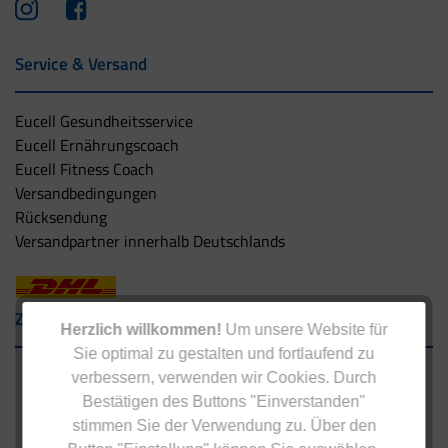
Service & Versand
Eucell Gesundheitsservice
Eucell Ernährungscoach
Eucell Fitness Coach
Versandbedingungen
Rücksendung
Versandpartner innerhalb Deutschlands
Zahlungsarten
Herzlich willkommen!
Um unsere Website für
Sie optimal zu gestalten und fortlaufend zu
verbessern, verwenden wir Cookies. Durch
Bestätigen des Buttons "Einverstanden"
stimmen Sie der Verwendung zu. Über den