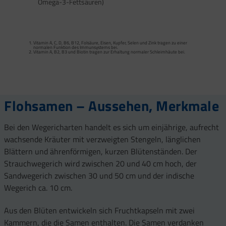
Omega-3-Fettsäuren)
Calcium trägt zur normalen Funktion von Verdauungsenzymen bei. Zink trägt zu
einem normalen Fettsäure- und Kohlenhydrat-Stoffwechsel sowie zu einem
normalen Stoffwechsel von Makronährstoffen bei.
Vitamin A, C, D, B6, B12, Folsäure, Eisen, Kupfer, Selen und Zink tragen zu einer
Vitamin B2 und Biotin tragen zur Erhaltung normaler Schleimhäute (einschließlich
normalen Funktion des Immunsystems bei.
Darmschleimhaut) bei.
Vitamin A, B2, B3 und Biotin tragen zur Erhaltung normaler Schleimhäute bei.
Vitamin A, Beta-Carotin, Vitamine B2, B3, Biotin und Zink tragen zur Erhaltung
Vitamin D und Zink tragen zur normalen Funktion des Immunsystems bei.
gesunder Haut bei. Vitamin C unterstützt eine gesunde Kollagenbildung für eine
normale Funktion der Haut.
Selen, Zink und Biotin tragen zur Erhaltung gesunder Haare bei.
Selen und Zink tragen zur Erhaltung normaler Nägel bei.
Vitamin C, E, B2, Kupfer, Mangan, Selen und Zink tragen dazu bei, die Zellen vor
oxidativem Stress zu schützen.
Flohsamen – Aussehen, Merkmale
Bei den Wegericharten handelt es sich um einjährige, aufrecht
wachsende Kräuter mit verzweigten Stengeln, länglichen
Blättern und ährenförmigen, kurzen Blütenständen. Der
Strauchwegerich wird zwischen 20 und 40 cm hoch, der
Sandwegerich zwischen 30 und 50 cm und der indische
Wegerich ca. 10 cm.
Aus den Blüten entwickeln sich Fruchtkapseln mit zwei
Kammern, die die Samen enthalten. Die Samen verdanken