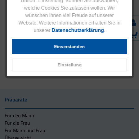
Button "Einstellung" können Sie auswählen,
welche Cookies Sie zulassen wollen. Wir
wünschen Ihnen viel Freude auf unserer
Website. Weitere Informationen erhalten Sie in
unserer
Datenschutzerklärung
.
Einverstanden
Einstellung
Präparate
Für den Mann
Für die Frau
Für Mann und Frau
Übergewicht