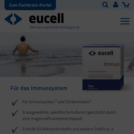
Zum Fachkreis-Portal
Für das Immunsystem
Für Haut, Haare und
Für Ihre natürliche
Nägel
Darmflora
1
2
Für Immunsystem
und Schleimhäute
1
1
2
3
2
3
9 ausgewählte, spezifische Kulturen (geschützt durch
eine magensaftresistente Kapsel)
4
Enthält 55 Mikronährstoffe und weitere Stoffe (u. a.