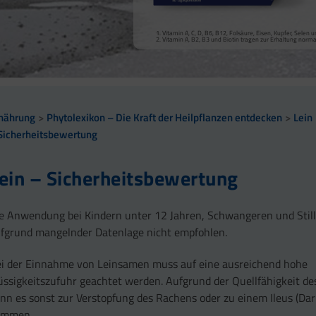
Vitamin A, Beta-Carotin, Vitamine B2, B3, Biotin und Zi
Kollagenbildung für eine normale Funktion der Haut.
Calcium trägt zur normalen Funktion von Verdauungsen
Selen, Zink und Biotin tragen zur Erhaltung gesunder Ha
Vitamin A, C, D, B6, B12, Folsäure, Eisen, Kupfer, Sele
sowie zu einem normalen Stoffwechsel von Makronährst
Selen und Zink tragen zur Erhaltung normaler Nägel bei
Vitamin A, B2, B3 und Biotin tragen zur Erhaltung norm
Vitamin B2 und Biotin tragen zur Erhaltung normaler Sc
Vitamin C, E, B2, Kupfer, Mangan, Selen und Zink tragen 
Vitamin D und Zink tragen zur normalen Funktion des 
nährung
Phytolexikon – Die Kraft der Heilpflanzen entdecken
Lein
Sicherheitsbewertung
ein – Sicherheitsbewertung
e Anwendung bei Kindern unter 12 Jahren, Schwangeren und Stil
fgrund mangelnder Datenlage nicht empfohlen.
i der Einnahme von Leinsamen muss auf eine ausreichend hohe
üssigkeitszufuhr geachtet werden. Aufgrund der Quellfähigkeit d
nn es sonst zur Verstopfung des Rachens oder zu einem Ileus (Da
ommen.