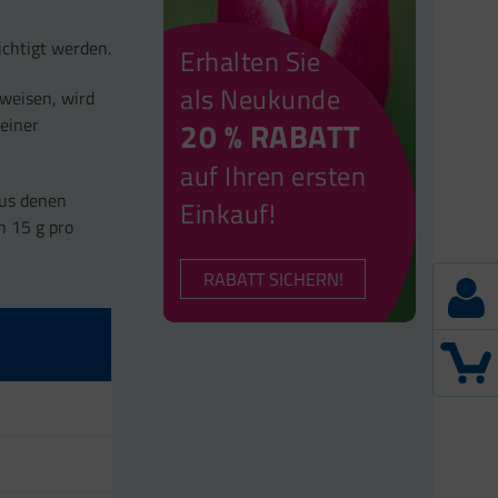
ichtigt werden.
Erhalten Sie
als Neukunde
weisen, wird
einer
20 % RABATT
auf Ihren ersten
aus denen
Einkauf!
n 15 g pro
RABATT SICHERN!