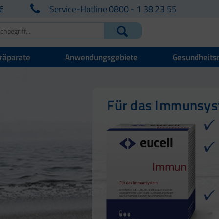
€
Service-Hotline 0800 - 1 38 23 55
räparate
Anwendungsgebiete
Gesundheits
Für Ihre natürlich
Für Haut, Haare u
Für das Immunsy