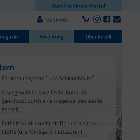
Zum Fachkreis-Portal
Mein Konto
magazin
Ernährung
Über Eucell
e Darmflora
nd Nägel
stem
1
2
1
2
Für Immunsystem
und Schleimhäute
1
2
3
3
9 ausgewählte, spezifische Kulturen
4
(geschützt durch eine magensaftresistente
Kapsel)
Enthält 55 Mikronährstoffe und weitere
Stoffe (u. a. Omega-3-Fettsäuren)