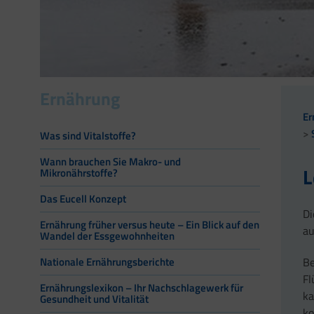
Ernährung
Er
Was sind Vitalstoffe?
Wann brauchen Sie Makro- und
L
Mikronährstoffe?
Das Eucell Konzept
Di
Ernährung früher versus heute – Ein Blick auf den
au
Wandel der Essgewohnheiten
Be
Nationale Ernährungsberichte
Fl
Ernährungslexikon – Ihr Nachschlagewerk für
ka
Gesundheit und Vitalität
k