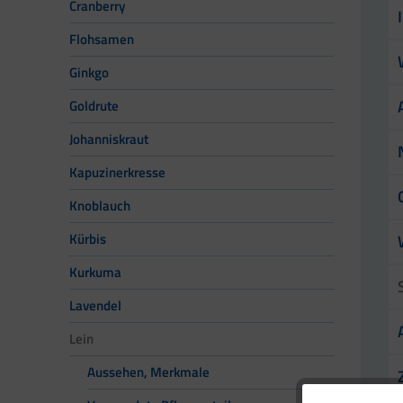
Cranberry
Flohsamen
Ginkgo
Goldrute
Johanniskraut
Kapuzinerkresse
Knoblauch
Kürbis
Kurkuma
Lavendel
Lein
Aussehen, Merkmale