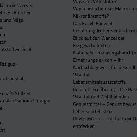
Was sind Vitalstoffe?
dächtnis/Nerven
Wann brauchen Sie Makro- u
ehnen/Knochen
Mikronährstoffe?
e und Nägel
Das Eucell Konzept
ße
Ernährung früher versus heut
tem
Blick auf den Wandel der
sch
Essgewohnheiten
atstoffwechsel
Nationale Ernährungsberichte
Ernährungslexikon – Ihr
Fatigue)
Nachschlagewerk für Gesundh
Vitalität
en-Haushalt
Lebensmittelzusatzstoffe
Gesunde Ernährung – Die Basi
chaft/Stillzeit
Vitalität und Wohlbefinden
kulatur/Sehnen/Energie
Genussmittel – Genuss bewuss
el
Lebensmittellisten
Phytolexikon – Die Kraft der H
ht
entdecken
cht