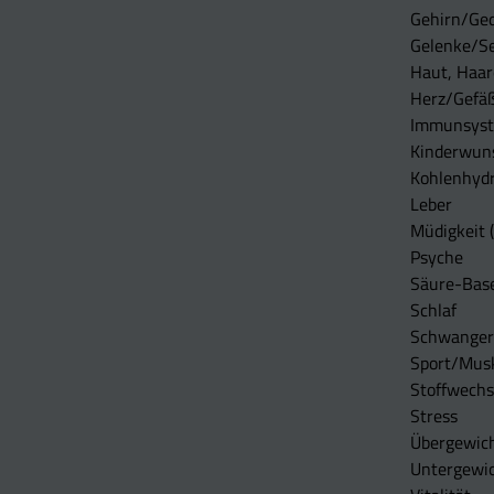
Gehirn/Ge
Gelenke/S
Haut, Haar
Herz/Gefä
Immunsys
Kinderwun
Kohlenhydr
Leber
Müdigkeit (
Psyche
Säure-Bas
Schlaf
Schwangers
Sport/Mus
Stoffwechs
Stress
Übergewic
Untergewi