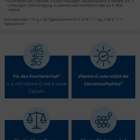
**
Sie erhalten alle 3 Monate 3 Eucell Packungen. Mindestlaufzeit: 6 Monate, d.h. 2
Lieferungen. Eine Kündigung ist jederzeit auch telefonisch oder per E-Mail
möglich.
Packungsinhalt:
114 g = 30 Tagesportionen (
411,40 €
* / 1 kg;
1,56 €
* / 1
Tagesportion)
1
Für den Knochen­erhalt
Vitamin D unterstützt die
2
u. a. mit Vitamin D und K sowie
Calcium­aufnahme
Calcium
4