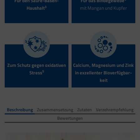
Für den Säure-Basen-
Für das Binde­gewebe
3
Haushalt
mit Mangan und Kupfer
Zum Schutz gegen oxidativen
Calcium, Magnesium und Zink
5
Stress
in exzellenter Bio­verfügbar­
keit
Beschreibung
Zusammensetzung
Zutaten
Verzehrempfehlung
Bewertungen