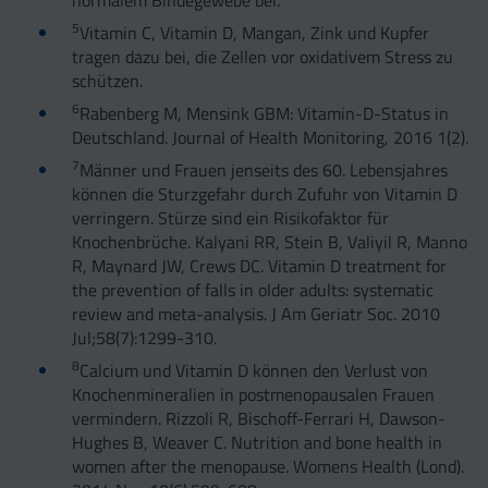
5
Vitamin C, Vitamin D, Mangan, Zink und Kupfer
tragen dazu bei, die Zellen vor oxidativem Stress zu
schützen.
6
Rabenberg M, Mensink GBM: Vitamin-D-Status in
Deutschland. Journal of Health Monitoring, 2016 1(2).
7
Männer und Frauen jenseits des 60. Lebensjahres
können die Sturzgefahr durch Zufuhr von Vitamin D
verringern. Stürze sind ein Risikofaktor für
Knochenbrüche. Kalyani RR, Stein B, Valiyil R, Manno
R, Maynard JW, Crews DC. Vitamin D treatment for
the prevention of falls in older adults: systematic
review and meta-analysis. J Am Geriatr Soc. 2010
Jul;58(7):1299-310.
8
Calcium und Vitamin D können den Verlust von
Knochenmineralien in postmenopausalen Frauen
vermindern. Rizzoli R, Bischoff-Ferrari H, Dawson-
Hughes B, Weaver C. Nutrition and bone health in
women after the menopause. Womens Health (Lond).