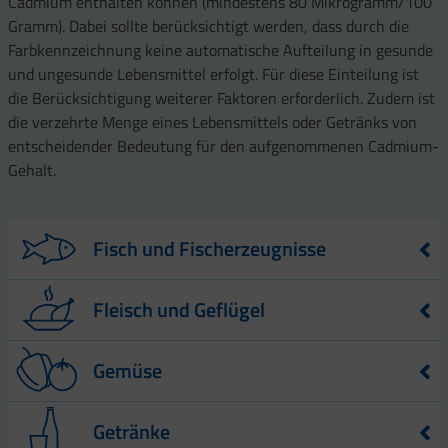
Cadmium enthalten können (mindestens 80 Mikrogramm/100
Gramm). Dabei sollte berücksichtigt werden, dass durch die
Farbkennzeichnung keine automatische Aufteilung in gesunde
und ungesunde Lebensmittel erfolgt. Für diese Einteilung ist
die Berücksichtigung weiterer Faktoren erforderlich. Zudem ist
die verzehrte Menge eines Lebensmittels oder Getränks von
entscheidender Bedeutung für den aufgenommenen Cadmium-
Gehalt.
Fisch und Fischerzeugnisse
Lebensmittel
Cadmium-Gehalt – angegeben in µg –
Fleisch und Geflügel
pro 100 g Lebensmittel
Heilbutt
Lebensmittel
Cadmium-Gehalt – angegeben in µg –
Gemüse
0,26
1
(geräuchert)
pro 100 g Lebensmittel
1
Lachs
0,29
2
Rind
0,13
Lebensmittel
Cadmium-Gehalt – angegeben in µg – pro
Getränke
100 g Lebensmittel
3
Aal (geräuchert)
0,39
1