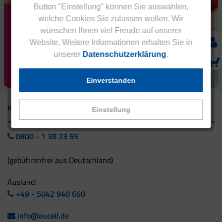
Button "Einstellung" können Sie auswählen,
Erhalten Sie
welche Cookies Sie zulassen wollen. Wir
als Neukunde
wünschen Ihnen viel Freude auf unserer
20 % RABATT
Website. Weitere Informationen erhalten Sie in
auf Ihren ersten
Einkauf!
unserer
Datenschutzerklärung
.
RABATT SICHERN!
Einverstanden
Kontakt
Einstellung
0800 - 1 38 23 55
(gebührenfrei aus Deutschland)
Ausland:
+49 - 5042 940 660
info@eucell.de