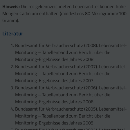
Salat
2
Zuchtchampignon
0,92
1
Honig
0,03
Lebensmittel
Cadmium-Gehalt – angegeben in µg – pro
2
Hinweis:
Mango
Die rot gekennzeichneten Lebensmittel können hohe
0,2
1
Kokosnuss
2,52
5
100 g Lebensmittel
Porree
2
2,0
Austernseitling
4,88
4
Marzipanrohmasse
0,84
Mengen Cadmium enthalten (mindestens 80 Mikrogramm/100
Aprikose
1
Erdnuss
8,72
2
0,24
Muskatnuss
1
6,86
Gramm).
Kartoffel
2,1
Shiitakepilz
1
Lakritz
1,07
2
(getrocknet)
82,31
1
4
Haselnuss
(getrocknet)
9,77
2
Currypulver
5
12,19
Kopfsalat
2,63
Kakaomasse mit
1
Literatur
Stachelbeere
0,4
13,2
4
Leinsamen
23,3
1
Lecithinzusatz
2
Paprikapulver
5
27,8
Rucola
3,2
3
Melone
0,56
Bundesamt für Verbraucherschutz (2008). Lebensmittel-
6
Sonnenblumenkerne
39,0
1
Schokolade
15,49
1
Spinat
10,06
Monitoring – Tabellenband zum Bericht über die
Johannisbeere
0,65
6
Mohn
51,0
Kakaopulver
1
Monitoring-Ergebnisse des Jahres 2008.
(rot)
19,45
1
(schwach entölt)
Bundesamt für Verbraucherschutz (2007). Lebensmittel-
Weintraube
1,18
Monitoring – Tabellenband zum Bericht über die
2
(getrocknet)
Monitoring-Ergebnisse des Jahres 2007.
Bundesamt für Verbraucherschutz (2006). Lebensmittel-
Monitoring – Tabellenband zum Bericht über die
Monitoring-Ergebnisse des Jahres 2006.
Bundesamt für Verbraucherschutz (2005). Lebensmittel-
Monitoring – Tabellenband zum Bericht über die
Monitoring-Ergebnisse des Jahres 2005.