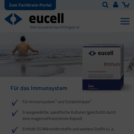
Zum Fachkreis-Portal
Für das Immunsystem
Für Haut, Haare und
Für Ihre natürliche
Nägel
Darmflora
1
2
Für Immunsystem
und Schleimhäute
1
1
2
3
2
3
9 ausgewählte, spezifische Kulturen (geschützt durch
eine magensaftresistente Kapsel)
4
Enthält 55 Mikronährstoffe und weitere Stoffe (u. a.