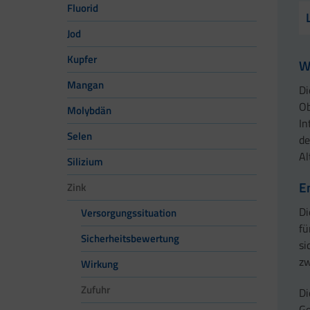
Fluorid
Jod
Kupfer
W
Mangan
Di
Ob
Molybdän
In
Selen
de
Al
Silizium
E
Zink
Di
Versorgungssituation
fü
Sicherheitsbewertung
si
zw
Wirkung
Zufuhr
Di
Ge