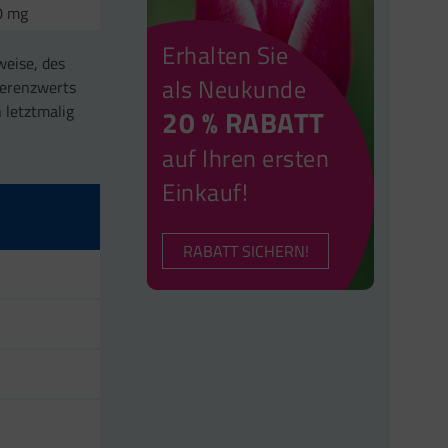
0 mg
Erhalten Sie
weise, des
als Neukunde
ferenzwerts
 letztmalig
20 % RABATT
auf Ihren ersten
Einkauf!
RABATT SICHERN!