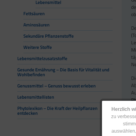
Lebensmittel
de
Fettsäuren
ob
Aminosäuren
De
(T
Sekundäre Pflanzenstoffe
Le
Weitere Stoffe
Mi
tä
Lebensmittelzusatzstoffe
Ne
Gesunde Ernährung – Die Basis für Vitalität und
Wohlbefinden
Di
Ab
Genussmittel – Genuss bewusst erleben
Au
Lebensmittellisten
Ph
Ph
Phytolexikon – Die Kraft der Heilpflanzen
Herzlich w
entdecken
Hü
zu verbesse
stimm
Di
auswählen,
er