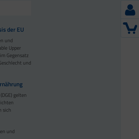
is der EU
en und
able Upper
n im Gegensatz
Geschlecht und
Ernährung
(DGE) gelten
richten
 sich
ken und