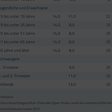
Jugendliche und Erwachsene
15 bis unter 19 Jahre
14,0
11,0
22
19 bis unter 25 Jahre
14,0
8,0
25
25 bis unter 51 Jahre
14,0
8,0
25
51 bis unter 65 Jahre
14,0
8,0
25
65 Jahre und älter
14,0
8,0
25
Schwangere
1. Trimester
9,0
25
2. und 3. Trimester
11,0
25
Stillende
13,0
25
chätzwert
ichere Gesamttageszufuhr (Tolerable Upper Intake Level) des wissenschaftlichen
bensmittelausschusses (SCF)