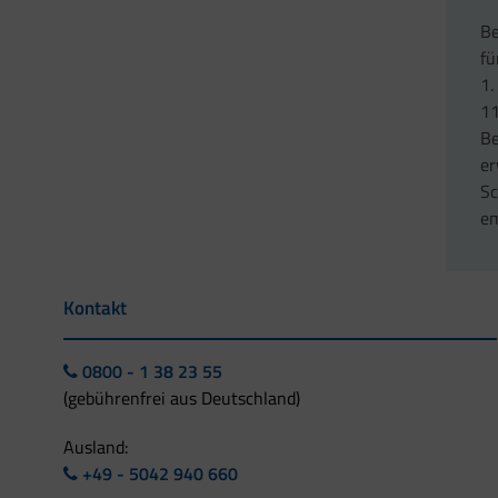
B
fü
1.
11
B
er
Sc
em
Kontakt
0800 - 1 38 23 55
(gebührenfrei aus Deutschland)
Ausland:
+49 - 5042 940 660