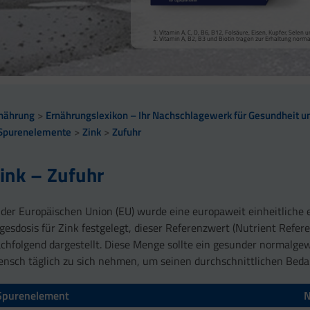
Vitamin A, Beta-Carotin, Vitamine B2, B3, Biotin und Zi
Kollagenbildung für eine normale Funktion der Haut.
Calcium trägt zur normalen Funktion von Verdauungsen
Selen, Zink und Biotin tragen zur Erhaltung gesunder Ha
Vitamin A, C, D, B6, B12, Folsäure, Eisen, Kupfer, Sele
sowie zu einem normalen Stoffwechsel von Makronährst
Selen und Zink tragen zur Erhaltung normaler Nägel bei
Vitamin A, B2, B3 und Biotin tragen zur Erhaltung norm
Vitamin B2 und Biotin tragen zur Erhaltung normaler Sc
Vitamin C, E, B2, Kupfer, Mangan, Selen und Zink tragen 
Vitamin D und Zink tragen zur normalen Funktion des 
nährung
Ernährungslexikon – Ihr Nachschlagewerk für Gesundheit un
Spurenelemente
Zink
Zufuhr
ink – Zufuhr
 der Europäischen Union (EU) wurde eine europaweit einheitliche
gesdosis für Zink festgelegt, dieser Referenzwert (Nutrient Refere
chfolgend dargestellt. Diese Menge sollte ein gesunder normalgew
nsch täglich zu sich nehmen, um seinen durchschnittlichen Beda
Spurenelement