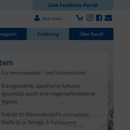
Zum Fachkreis-Portal
Mein Konto
magazin
Ernährung
Über Eucell
e Darmflora
nd Nägel
stem
1
2
1
2
Für Immunsystem
und Schleimhäute
1
2
3
3
9 ausgewählte, spezifische Kulturen
4
(geschützt durch eine magensaftresistente
Kapsel)
Enthält 55 Mikronährstoffe und weitere
Stoffe (u. a. Omega-3-Fettsäuren)