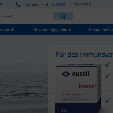
€
Service-Hotline 0800 - 1 38 23 55
räparate
Anwendungsgebiete
Gesundheits
Für Ihre natürlich
Für Haut, Haare u
Für das Immunsy