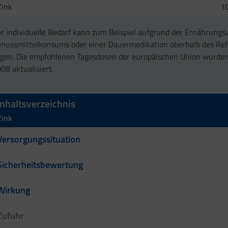
Zink
1
r individuelle Bedarf kann zum Beispiel aufgrund der Ernährungs
nussmittelkonsums oder einer Dauermedikation oberhalb des Re
egen. Die empfohlenen Tagesdosen der europäischen Union wurden
08 aktualisiert.
Inhaltsverzeichnis
Zink
Versorgungssituation
Sicherheitsbewertung
Wirkung
Zufuhr