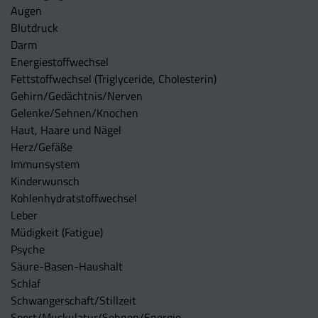
Augen
Blutdruck
Darm
Energiestoffwechsel
Fettstoffwechsel (Triglyceride, Cholesterin)
Gehirn/Gedächtnis/Nerven
Gelenke/Sehnen/Knochen
Haut, Haare und Nägel
Herz/Gefäße
Immunsystem
Kinderwunsch
Kohlenhydratstoffwechsel
Leber
Müdigkeit (Fatigue)
Psyche
Säure-Basen-Haushalt
Schlaf
Schwangerschaft/Stillzeit
Sport/Muskulatur/Sehnen/Energie