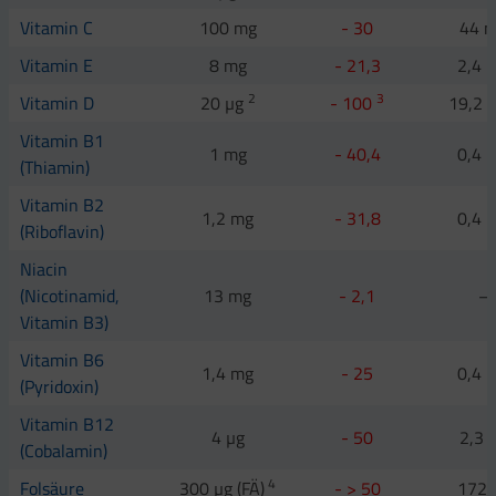
Vitamin C
100 mg
- 30
44 
Vitamin E
8 mg
- 21,3
2,4 
2
3
Vitamin D
20 µg
- 100
19,2 
Vitamin B1
1 mg
- 40,4
0,4 
(Thiamin)
Vitamin B2
1,2 mg
- 31,8
0,4 
(Riboflavin)
Niacin
(Nicotinamid,
13 mg
- 2,1
–
Vitamin B3)
Vitamin B6
1,4 mg
- 25
0,4 
(Pyridoxin)
Vitamin B12
4 µg
- 50
2,3 
(Cobalamin)
4
Folsäure
300 µg (FÄ)
- > 50
172 