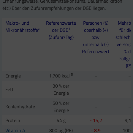
Ernährungsweise, Genussmittelkonsums, Dauermedikation
etc.) über den Zufuhrempfehlungen der DGE liegen.
Makro- und
Referenzwerte
Personen (%)
Mehrbe
1
Mikronährstoffe*
der DGE
oberhalb (+)
für di
(Zufuhr/Tag)
bzw.
schlecht
unterhalb (-)
versorg
Referenzwert
% de
Fallgr
(P5
5
Energie
1.700 kcal
–
–
30 % der
Fett
–
–
Energie
50 % der
Kohlenhydrate
–
–
Energie
Protein
44 g
- 15,2
9,1 
Vitamin A
800 µg (RE)
- 8,9
100 