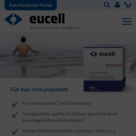
Zum Fachkreis-Portal
Für das Immunsystem
Für Haut, Haare und
Für Ihre natürliche
Nägel
Darmflora
1
2
Für Immunsystem
und Schleimhäute
1
1
2
3
2
3
9 ausgewählte, spezifische Kulturen (geschützt durch
eine magensaftresistente Kapsel)
4
Enthält 55 Mikronährstoffe und weitere Stoffe (u. a.