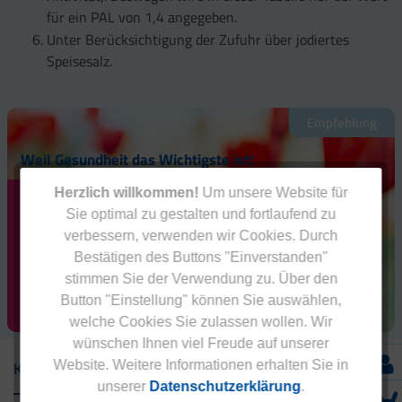
für ein PAL von 1,4 angegeben.
Unter Berücksichtigung der Zufuhr über jodiertes
Speisesalz.
Empfehlung
Weil Gesundheit das Wichtigste ist!
Herzlich willkommen!
Um unsere Website für
Erhalten Sie
Sie optimal zu gestalten und fortlaufend zu
als Neukunde
20 % RABATT
verbessern, verwenden wir Cookies. Durch
auf Ihren ersten
Bestätigen des Buttons "Einverstanden"
Einkauf!
stimmen Sie der Verwendung zu. Über den
RABATT SICHERN!
Button "Einstellung" können Sie auswählen,
welche Cookies Sie zulassen wollen. Wir
wünschen Ihnen viel Freude auf unserer
Website. Weitere Informationen erhalten Sie in
Kontakt
unserer
Datenschutzerklärung
.