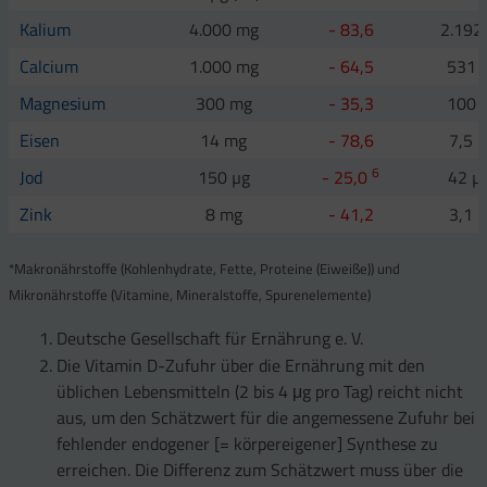
Kalium
4.000 mg
- 83,6
2.192
Calcium
1.000 mg
- 64,5
531 
Magnesium
300 mg
- 35,3
100 
Eisen
14 mg
- 78,6
7,5 
6
Jod
150 µg
- 25,0
42 µ
Zink
8 mg
- 41,2
3,1 
*Makronährstoffe (Kohlenhydrate, Fette, Proteine (Eiweiße)) und
Mikronährstoffe (Vitamine, Mineralstoffe, Spurenelemente)
Deutsche Gesellschaft für Ernährung e. V.
Die Vitamin D-Zufuhr über die Ernährung mit den
üblichen Lebensmitteln (2 bis 4 μg pro Tag) reicht nicht
aus, um den Schätzwert für die angemessene Zufuhr bei
fehlender endogener [= körpereigener] Synthese zu
erreichen. Die Differenz zum Schätzwert muss über die