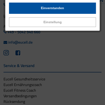
0800 - 1 38 23 55
Einverstanden
(gebührenfrei aus Deutschland)
Einstellung
Ausland:
+49 - 5042 940 660
info@eucell.de
Service & Versand
Eucell Gesundheitsservice
Eucell Ernährungscoach
Eucell Fitness Coach
Versandbedingungen
Rücksendung