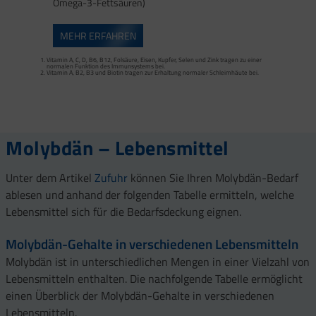
Omega-3-Fettsäuren)
MEHR ERFAHREN
Calcium trägt zur normalen Funktion von Verdauungsenzymen bei. Zink trägt zu
einem normalen Fettsäure- und Kohlenhydrat-Stoffwechsel sowie zu einem
normalen Stoffwechsel von Makronährstoffen bei.
Vitamin A, C, D, B6, B12, Folsäure, Eisen, Kupfer, Selen und Zink tragen zu einer
Vitamin B2 und Biotin tragen zur Erhaltung normaler Schleimhäute (einschließlich
normalen Funktion des Immunsystems bei.
Darmschleimhaut) bei.
Vitamin A, B2, B3 und Biotin tragen zur Erhaltung normaler Schleimhäute bei.
Vitamin A, Beta-Carotin, Vitamine B2, B3, Biotin und Zink tragen zur Erhaltung
Vitamin D und Zink tragen zur normalen Funktion des Immunsystems bei.
gesunder Haut bei. Vitamin C unterstützt eine gesunde Kollagenbildung für eine
normale Funktion der Haut.
Selen, Zink und Biotin tragen zur Erhaltung gesunder Haare bei.
Selen und Zink tragen zur Erhaltung normaler Nägel bei.
Vitamin C, E, B2, Kupfer, Mangan, Selen und Zink tragen dazu bei, die Zellen vor
oxidativem Stress zu schützen.
Molybdän – Lebensmittel
Unter dem Artikel
Zufuhr
können Sie Ihren Molybdän-Bedarf
ablesen und anhand der folgenden Tabelle ermitteln, welche
Lebensmittel sich für die Bedarfsdeckung eignen.
Molybdän-Gehalte in verschiedenen Lebensmitteln
Molybdän ist in unterschiedlichen Mengen in einer Vielzahl von
Lebensmitteln enthalten. Die nachfolgende Tabelle ermöglicht
einen Überblick der Molybdän-Gehalte in verschiedenen
Lebensmitteln.