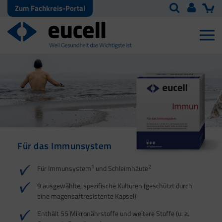
Zum Fachkreis-Portal
Für das Immunsystem
Für Haut, Haare und
Für Ihre natürliche
Nägel
Darmflora
1
2
Für Immunsystem
und Schleimhäute
1
1
2
3
2
3
9 ausgewählte, spezifische Kulturen (geschützt durch
eine magensaftresistente Kapsel)
4
Enthält 55 Mikronährstoffe und weitere Stoffe (u. a.