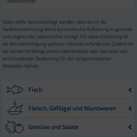
Lebensmittel
Dabei sollte berücksichtigt werden, dass durch die
Farbkennzeichnung keine automatische Aufteilung in gesunde
und ungesunde Lebensmittel erfolgt. Für diese Einteilung ist
die Berücksichtigung weiterer Faktoren erforderlich. Zudem ist
die verzehrte Menge eines Lebensmittels oder Getränks von
entscheidender Bedeutung für den aufgenommenen
Molybdän-Gehalt.
Fisch
Lebensmittel
Molybdän-Gehalt – angegeben in µg – pro
Fleisch, Geflügel und Wurstwaren
100 g Lebensmittel
Sardinen
3,0
Lebensmittel
Molybdän-Gehalt – angegeben in µg
Gemüse und Salate
– pro 100 g Lebensmittel
Brassen
19,0