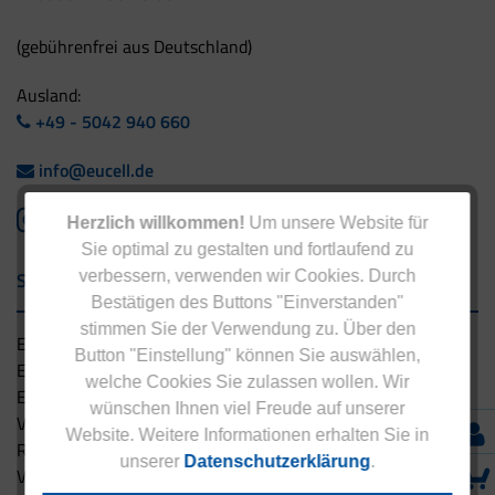
(gebührenfrei aus Deutschland)
Ausland:
+49 - 5042 940 660
info@eucell.de
Herzlich willkommen!
Um unsere Website für
Sie optimal zu gestalten und fortlaufend zu
verbessern, verwenden wir Cookies. Durch
Service & Versand
Bestätigen des Buttons "Einverstanden"
stimmen Sie der Verwendung zu. Über den
Eucell Gesundheitsservice
Button "Einstellung" können Sie auswählen,
Eucell Ernährungscoach
welche Cookies Sie zulassen wollen. Wir
Eucell Fitness Coach
wünschen Ihnen viel Freude auf unserer
Versandbedingungen
Website. Weitere Informationen erhalten Sie in
Rücksendung
unserer
Datenschutzerklärung
.
Versandpartner innerhalb Deutschlands