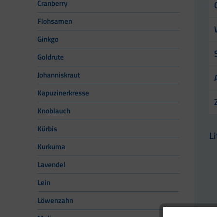
Cranberry
Flohsamen
Ginkgo
Goldrute
Johanniskraut
Kapuzinerkresse
Knoblauch
Kürbis
L
Kurkuma
Lavendel
Lein
Löwenzahn