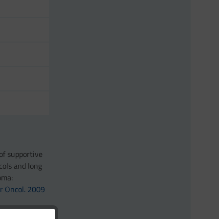
 of supportive
cols and long
oma:
gr Oncol. 2009
th early stage