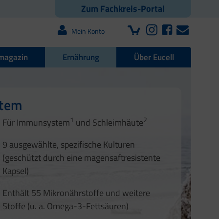
Zum Fachkreis-Portal
Mein Konto
magazin
Ernährung
Über Eucell
e Darmflora
nd Nägel
stem
1
2
1
2
Für Immunsystem
und Schleimhäute
1
2
3
3
9 ausgewählte, spezifische Kulturen
4
(geschützt durch eine magensaftresistente
Kapsel)
Enthält 55 Mikronährstoffe und weitere
Stoffe (u. a. Omega-3-Fettsäuren)