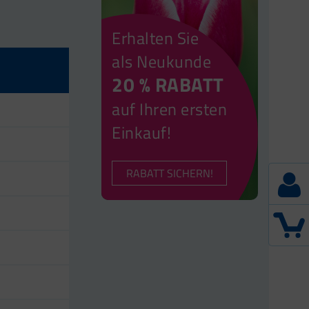
Erhalten Sie
als Neukunde
20 % RABATT
auf Ihren ersten
Einkauf!
RABATT SICHERN!