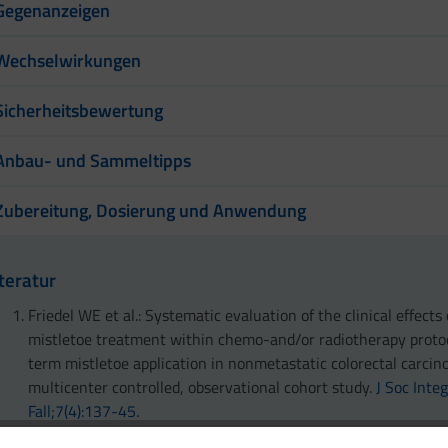
Gegenanzeigen
Wechselwirkungen
Sicherheitsbewertung
Anbau- und Sammeltipps
Zubereitung, Dosierung und Anwendung
iteratur
Friedel WE et al.: Systematic evaluation of the clinical effects
mistletoe treatment within chemo-and/or radiotherapy proto
term mistletoe application in nonmetastatic colorectal carcin
multicenter controlled, observational cohort study.
J Soc Inte
Fall;7(4):137-45.
Tröger W et al.: Quality of life and Neutropenia in patients wi