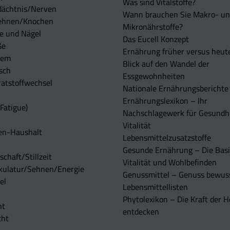
Was sind Vitalstoffe?
dächtnis/Nerven
Wann brauchen Sie Makro- u
ehnen/Knochen
Mikronährstoffe?
e und Nägel
Das Eucell Konzept
ße
Ernährung früher versus heut
tem
Blick auf den Wandel der
sch
Essgewohnheiten
atstoffwechsel
Nationale Ernährungsberichte
Ernährungslexikon – Ihr
Fatigue)
Nachschlagewerk für Gesundh
Vitalität
en-Haushalt
Lebensmittelzusatzstoffe
Gesunde Ernährung – Die Basi
chaft/Stillzeit
Vitalität und Wohlbefinden
kulatur/Sehnen/Energie
Genussmittel – Genuss bewuss
el
Lebensmittellisten
Phytolexikon – Die Kraft der H
ht
entdecken
cht