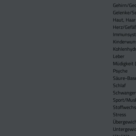
Gehirn/Ge
Gelenke/S
Haut, Haar
Herz/Gefä
Immunsys
Kinderwun
Kohlenhydr
Leber
Müdigkeit (
Psyche
Säure-Bas
Schlaf
Schwangers
Sport/Mus
Stoffwechs
Stress
Übergewic
Untergewi