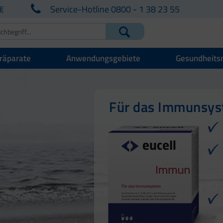
€
Service-Hotline 0800 - 1 38 23 55
räparate
Anwendungsgebiete
Gesundheits
Für Ihre natürlich
Für Haut, Haare u
Für das Immunsy