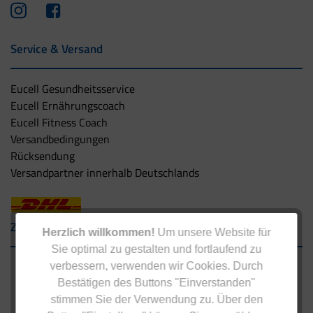
Service & Versand
Eucell Gesundheitsservice
Eucell Ernährungscoach
Eucell Fitness Coach
Versandbedingungen
Rücksendung
Versandpartner innerhalb Deutschlands
Zahlungsarten
Herzlich willkommen!
Um unsere Website für
Sie optimal zu gestalten und fortlaufend zu
verbessern, verwenden wir Cookies. Durch
Bestätigen des Buttons "Einverstanden"
stimmen Sie der Verwendung zu. Über den