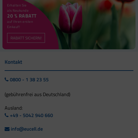
Erhalten Sie
als Neukunde
20 % RABATT
auf Ihren ersten
Einkauf!
RABATT SICHERN!
Kontakt
0800 - 1 38 23 55
(gebührenfrei aus Deutschland)
Ausland:
+49 - 5042 940 660
info@eucell.de