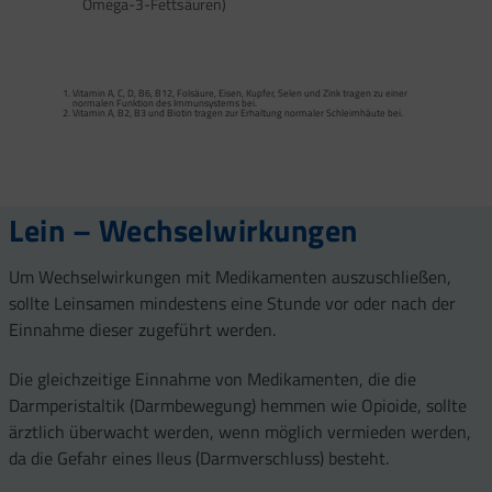
Omega-3-Fettsäuren)
Calcium trägt zur normalen Funktion von Verdauungsenzymen bei. Zink trägt zu
einem normalen Fettsäure- und Kohlenhydrat-Stoffwechsel sowie zu einem
normalen Stoffwechsel von Makronährstoffen bei.
Vitamin A, C, D, B6, B12, Folsäure, Eisen, Kupfer, Selen und Zink tragen zu einer
Vitamin B2 und Biotin tragen zur Erhaltung normaler Schleimhäute (einschließlich
normalen Funktion des Immunsystems bei.
Darmschleimhaut) bei.
Vitamin A, B2, B3 und Biotin tragen zur Erhaltung normaler Schleimhäute bei.
Vitamin A, Beta-Carotin, Vitamine B2, B3, Biotin und Zink tragen zur Erhaltung
Vitamin D und Zink tragen zur normalen Funktion des Immunsystems bei.
gesunder Haut bei. Vitamin C unterstützt eine gesunde Kollagenbildung für eine
normale Funktion der Haut.
Selen, Zink und Biotin tragen zur Erhaltung gesunder Haare bei.
Selen und Zink tragen zur Erhaltung normaler Nägel bei.
Vitamin C, E, B2, Kupfer, Mangan, Selen und Zink tragen dazu bei, die Zellen vor
oxidativem Stress zu schützen.
Lein – Wechselwirkungen
Um Wechselwirkungen mit Medikamenten auszuschließen,
sollte Leinsamen mindestens eine Stunde vor oder nach der
Einnahme dieser zugeführt werden.
Die gleichzeitige Einnahme von Medikamenten, die die
Darmperistaltik (Darmbewegung) hemmen wie Opioide, sollte
ärztlich überwacht werden, wenn möglich vermieden werden,
da die Gefahr eines Ileus (Darmverschluss) besteht.