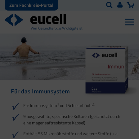
Zum Fachkreis-Portal
Für das Immunsystem
Für Haut, Haare und
Für Ihre natürliche
Nägel
Darmflora
1
2
Für Immunsystem
und Schleimhäute
1
1
2
3
2
3
9 ausgewählte, spezifische Kulturen (geschützt durch
eine magensaftresistente Kapsel)
4
Enthält 55 Mikronährstoffe und weitere Stoffe (u. a.