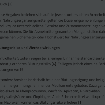
glich [3].
ese Angaben beziehen sich auf die jeweils untersuchten Arzneimit
r Nahrungsergänzungsmittel gelten die Dosierungsempfehlungen 
odukts, da unterschiedliche Extrakte und Zusammensetzungen v
rden können. Die für Arzneimittel genannten Mengen stellen dah
lgemeinen Sicherheits- oder Höchstwert für Nahrungsergänzungsm
utungsrisiko und Wechselwirkungen
ntrollierte Studien zeigen bei alleiniger Einnahme standardisierte
ndeutig erhöhtes Blutungsrisiko [4]. Es liegen jedoch einzelne Ber
utungen vor [5].
sondere Vorsicht ist deshalb bei einer Blutungsneigung und bei gl
innahme gerinnungshemmender Medikamente geboten. Dazu geh
ispielsweise Phenprocoumon, Warfarin, Apixaban, Rivaroxaban,
etylsalicylsäure und Clopidogrel. Auch Schmerzmittel wie Ibuprofe
er Naproxen können das Blutungsrisiko erhöhen [1].