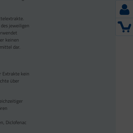
telextrakte.
des jeweiligen
erwendet
er keinen
ittel dar.
r Extrakte kein
ichte über
eichzeitiger
ören
n, Diclofenac