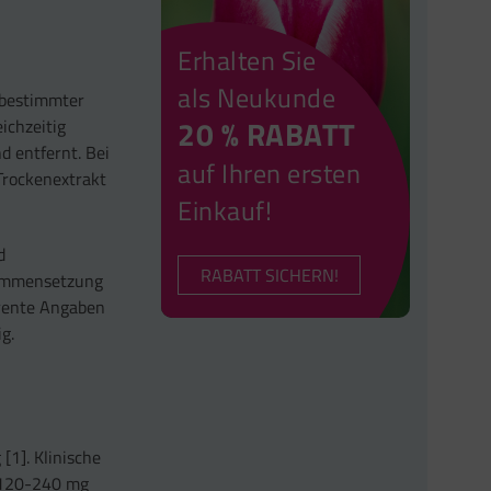
Erhalten Sie
als Neukunde
 bestimmter
20 % RABATT
ichzeitig
 entfernt. Bei
auf Ihren ersten
Trockenextrakt
Einkauf!
d
RABATT SICHERN!
usammensetzung
arente Angaben
g.
[1]. Klinische
g 120-240 mg