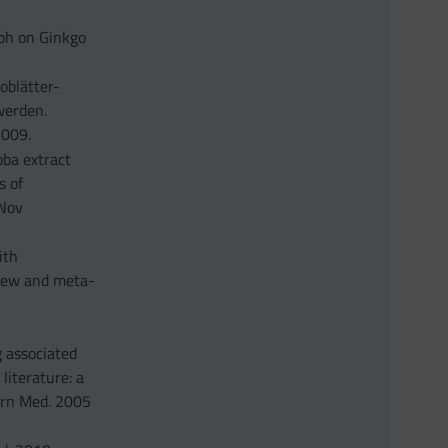
ph on Ginkgo
oblätter-
werden.
2009.
oba extract
s of
 Nov
ith
view and meta-
g associated
literature: a
tern Med. 2005