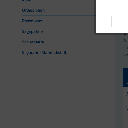
au
wi
Orthosiphon
Gi
Rosenwurz
St
Sägepalme
Au
An
Schlafbeere
so
Silymarin (Mariendistel)
v