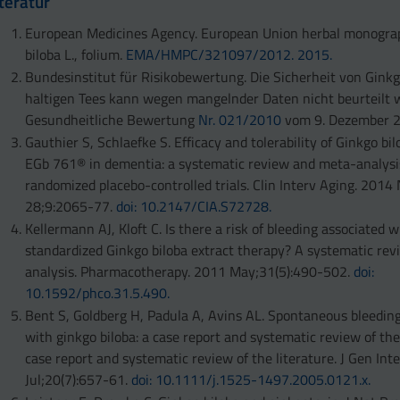
iteratur
European Medicines Agency. European Union herbal monogra
biloba L., folium.
EMA/HMPC/321097/2012. 2015.
Bundesinstitut für Risikobewertung. Die Sicherheit von Ginkg
haltigen Tees kann wegen mangelnder Daten nicht beurteilt 
Gesundheitliche Bewertung
Nr. 021/2010
vom 9. Dezember 
Gauthier S, Schlaefke S. Efficacy and tolerability of Ginkgo bil
EGb 761® in dementia: a systematic review and meta-analysi
randomized placebo-controlled trials. Clin Interv Aging. 2014
28;9:2065-77.
doi: 10.2147/CIA.S72728.
Kellermann AJ, Kloft C. Is there a risk of bleeding associated w
standardized Ginkgo biloba extract therapy? A systematic re
analysis. Pharmacotherapy. 2011 May;31(5):490-502.
doi:
10.1592/phco.31.5.490.
Bent S, Goldberg H, Padula A, Avins AL. Spontaneous bleedin
with ginkgo biloba: a case report and systematic review of the 
case report and systematic review of the literature. J Gen In
Jul;20(7):657-61.
doi: 10.1111/j.1525-1497.2005.0121.x.