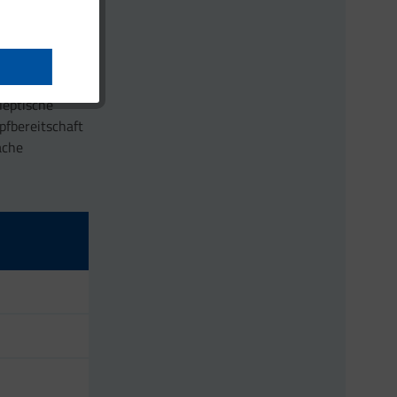
 der Stillzeit
hlen [1].
in-B6-
e senken [6].
leptische
pfbereitschaft
ache