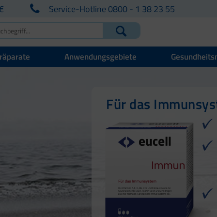
€
Service-Hotline 0800 - 1 38 23 55
räparate
Anwendungsgebiete
Gesundheits
Für Ihre natürlich
Für Haut, Haare u
Für das Immunsy