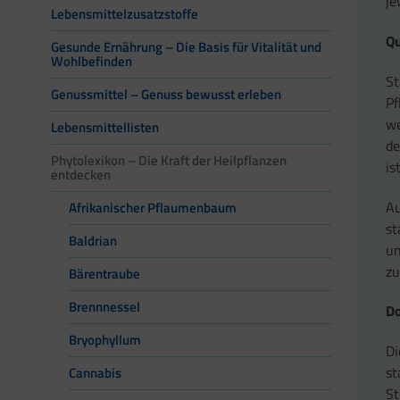
je
Lebensmittelzusatzstoffe
Qu
Gesunde Ernährung – Die Basis für Vitalität und
Wohlbefinden
St
Genussmittel – Genuss bewusst erleben
Pf
we
Lebensmittellisten
de
Phytolexikon – Die Kraft der Heilpflanzen
is
entdecken
Au
Afrikanischer Pflaumenbaum
st
Baldrian
un
zu
Bärentraube
Brennnessel
Do
Bryophyllum
Di
st
Cannabis
St