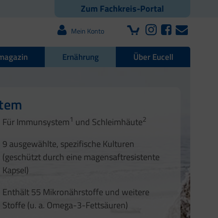
Zum Fachkreis-Portal
Mein Konto
magazin
Ernährung
Über Eucell
e Darmflora
nd Nägel
stem
1
2
1
2
Für Immunsystem
und Schleimhäute
1
2
3
3
9 ausgewählte, spezifische Kulturen
4
(geschützt durch eine magensaftresistente
Kapsel)
Enthält 55 Mikronährstoffe und weitere
Stoffe (u. a. Omega-3-Fettsäuren)