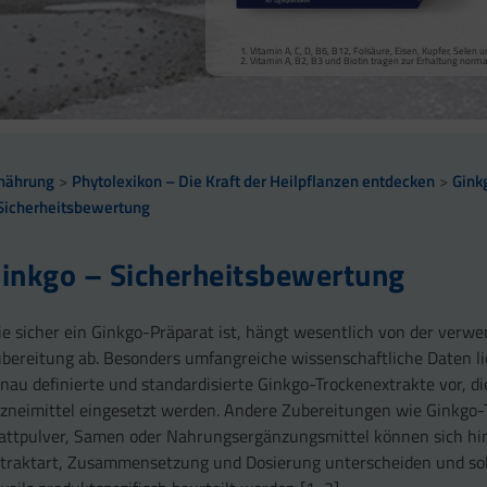
Vitamin A, Beta-Carotin, Vitamine B2, B3, Biotin und Zi
Kollagenbildung für eine normale Funktion der Haut.
Calcium trägt zur normalen Funktion von Verdauungsen
Selen, Zink und Biotin tragen zur Erhaltung gesunder Ha
Vitamin A, C, D, B6, B12, Folsäure, Eisen, Kupfer, Sele
sowie zu einem normalen Stoffwechsel von Makronährst
Selen und Zink tragen zur Erhaltung normaler Nägel bei
Vitamin A, B2, B3 und Biotin tragen zur Erhaltung norm
Vitamin B2 und Biotin tragen zur Erhaltung normaler Sc
Vitamin C, E, B2, Kupfer, Mangan, Selen und Zink tragen 
Vitamin D und Zink tragen zur normalen Funktion des 
nährung
Phytolexikon – Die Kraft der Heilpflanzen entdecken
Gink
Sicherheitsbewertung
inkgo – Sicherheitsbewertung
e sicher ein Ginkgo-Präparat ist, hängt wesentlich von der verw
bereitung ab. Besonders umfangreiche wissenschaftliche Daten li
nau definierte und standardisierte Ginkgo-Trockenextrakte vor, di
zneimittel eingesetzt werden. Andere Zubereitungen wie Ginkgo-
attpulver, Samen oder Nahrungsergänzungsmittel können sich hin
traktart, Zusammensetzung und Dosierung unterscheiden und sol