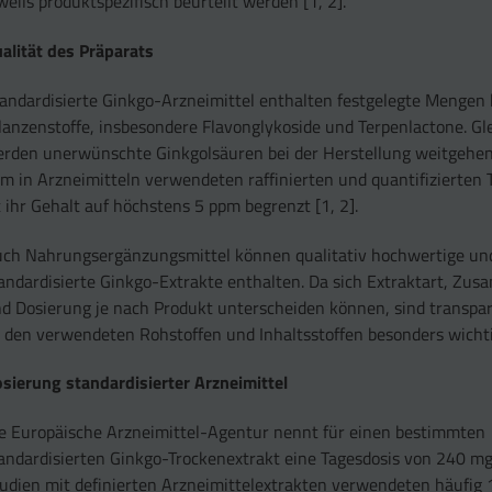
weils produktspezifisch beurteilt werden [1, 2].
alität des Präparats
andardisierte Ginkgo-Arzneimittel enthalten festgelegte Mengen
lanzenstoffe, insbesondere Flavonglykoside und Terpenlactone. Gle
rden unerwünschte Ginkgolsäuren bei der Herstellung weitgehend
m in Arzneimitteln verwendeten raffinierten und quantifizierten 
t ihr Gehalt auf höchstens 5 ppm begrenzt [1, 2].
ch Nahrungsergänzungsmittel können qualitativ hochwertige un
andardisierte Ginkgo-Extrakte enthalten. Da sich Extraktart, Z
d Dosierung je nach Produkt unterscheiden können, sind transp
 den verwendeten Rohstoffen und Inhaltsstoffen besonders wichti
sierung standardisierter Arzneimittel
e Europäische Arzneimittel-Agentur nennt für einen bestimmten
andardisierten Ginkgo-Trockenextrakt eine Tagesdosis von 240 mg 
udien mit definierten Arzneimittelextrakten verwendeten häufi