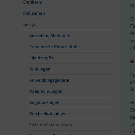
Cranberry
tä
Flohsamen
Di
Ginkgo
Fü
Pr
Aussehen, Merkmale
we
Verwendete Pflanzenteile
al
Inhaltsstoffe
Bl
Wirkungen
Ko
Anwendungsgebiete
ei
Bl
Nebenwirkungen
Be
Gegenanzeigen
E
Wechselwirkungen
be
Ac
Sicherheitsbewertung
od