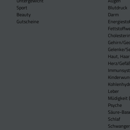
Untergewicht
Augen
Sport
Blutdruck
Beauty
Darm
Gutscheine
Energiesto
Fettstoffwe
Cholesterin
Gehirn/Ge
Gelenke/S
Haut, Haar
Herz/Gefä
Immunsys
Kinderwun
Kohlenhydr
Leber
Müdigkeit (
Psyche
Säure-Bas
Schlaf
Schwangers