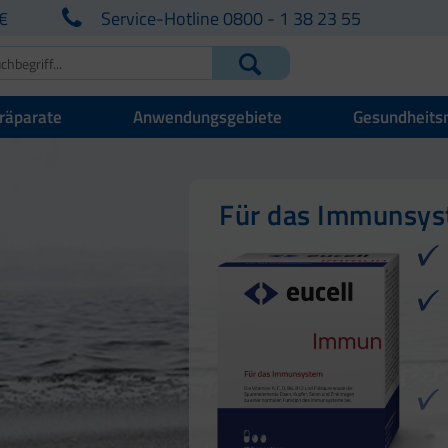
€
Service-Hotline 0800 - 1 38 23 55
räparate
Anwendungsgebiete
Gesundheits
Für Ihre natürlich
Für Haut, Haare u
Für das Immunsy