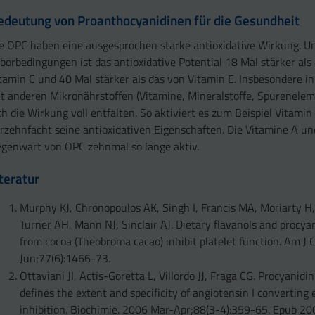
edeutung von Proanthocyanidinen für die Gesundheit
e OPC haben eine ausgesprochen starke antioxidative Wirkung. U
borbedingungen ist das antioxidative Potential 18 Mal stärker als
tamin C und 40 Mal stärker als das von Vitamin E. Insbesondere i
t anderen Mikronährstoffen (Vitamine, Mineralstoffe, Spurenele
ch die Wirkung voll entfalten. So aktiviert es zum Beispiel Vitamin
rzehnfacht seine antioxidativen Eigenschaften. Die Vitamine A und
genwart von OPC zehnmal so lange aktiv.
iteratur
Murphy KJ, Chronopoulos AK, Singh I, Francis MA, Moriarty H,
Turner AH, Mann NJ, Sinclair AJ. Dietary flavanols and procya
from cocoa (Theobroma cacao) inhibit platelet function. Am J 
Jun;77(6):1466-73.
Ottaviani JI, Actis-Goretta L, Villordo JJ, Fraga CG. Procyanidi
defines the extent and specificity of angiotensin I convertin
inhibition. Biochimie. 2006 Mar-Apr;88(3-4):359-65. Epub 20