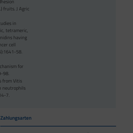
adhesion
fruits. J Agric
udies in
ic, tetrameric,
anidins having
ncer cell
5):1641-58.
echanism for
9-98.
s from Vitis
n neutrophils
14-7.
Zahlungsarten