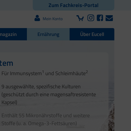
Zum Fachkreis-Portal
Mein Konto
magazin
Ernährung
Über Eucell
e Darmflora
nd Nägel
stem
1
2
1
2
Für Immunsystem
und Schleimhäute
1
2
3
3
9 ausgewählte, spezifische Kulturen
4
(geschützt durch eine magensaftresistente
Kapsel)
Enthält 55 Mikronährstoffe und weitere
Stoffe (u. a. Omega-3-Fettsäuren)