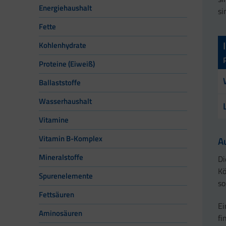
Energiehaushalt
si
Fette
Kohlenhydrate
Proteine (Eiweiß)
Ballaststoffe
Wasserhaushalt
Vitamine
Vitamin B-Komplex
A
Mineralstoffe
Di
Kö
Spurenelemente
so
Fettsäuren
Ei
Aminosäuren
fi