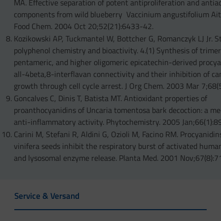
MA. Effective separation of potent antiproliferation and anti
components from wild blueberry Vaccinium angustifolium Ait.) 
Food Chem. 2004 Oct 20;52(21):6433-42.
Kozikowski AP, Tuckmantel W, Bottcher G, Romanczyk LJ Jr. St
polyphenol chemistry and bioactivity. 4.(1) Synthesis of trimer
pentameric, and higher oligomeric epicatechin-derived procy
all-4beta,8-interflavan connectivity and their inhibition of ca
growth through cell cycle arrest. J Org Chem. 2003 Mar 7;68(
Goncalves C, Dinis T, Batista MT. Antioxidant properties of
proanthocyanidins of Uncaria tomentosa bark decoction: a m
anti-inflammatory activity. Phytochemistry. 2005 Jan;66(1):8
Carini M, Stefani R, Aldini G, Ozioli M, Facino RM. Procyanidin
vinifera seeds inhibit the respiratory burst of activated huma
and lysosomal enzyme release. Planta Med. 2001 Nov;67(8):7
Service & Versand