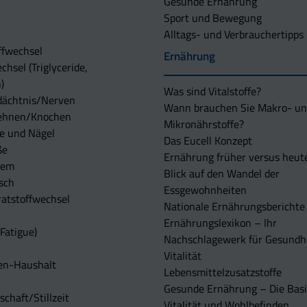
Gesunde Ernährung
Sport und Bewegung
Alltags- und Verbrauchertipps
ffwechsel
Ernährung
chsel (Triglyceride,
)
Was sind Vitalstoffe?
dächtnis/Nerven
Wann brauchen Sie Makro- u
ehnen/Knochen
Mikronährstoffe?
e und Nägel
Das Eucell Konzept
ße
Ernährung früher versus heut
tem
Blick auf den Wandel der
sch
Essgewohnheiten
atstoffwechsel
Nationale Ernährungsberichte
Ernährungslexikon – Ihr
Fatigue)
Nachschlagewerk für Gesundh
Vitalität
en-Haushalt
Lebensmittelzusatzstoffe
Gesunde Ernährung – Die Basi
chaft/Stillzeit
Vitalität und Wohlbefinden