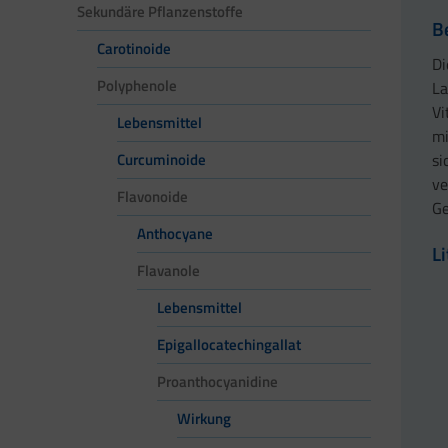
Sekundäre Pflanzenstoffe
B
Carotinoide
Di
Polyphenole
La
Vi
Lebensmittel
mi
si
Curcuminoide
ve
Flavonoide
Ge
Anthocyane
L
Flavanole
Lebensmittel
Epigallocatechingallat
Proanthocyanidine
Wirkung