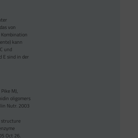
nter
 das von
n Kombination
mente) kann
 C und
 E sind in der
 Pike MJ,
nidin oligomers
Clin Nutr. 2003
n structure
g enzyme
05 Oct 26.