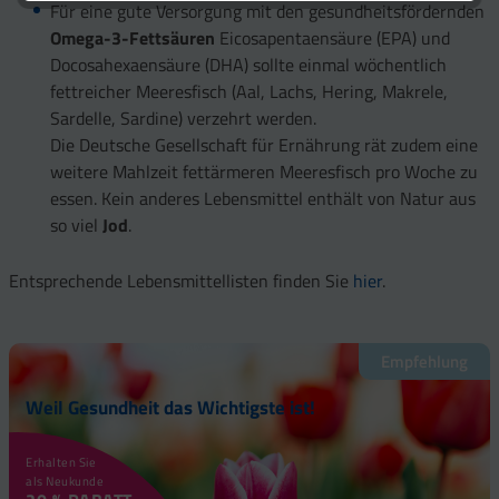
Für eine gute Versorgung mit den gesundheitsfördernden
Omega-3-Fettsäuren
Eicosapentaensäure (EPA) und
Docosahexaensäure (DHA) sollte einmal wöchentlich
fettreicher Meeresfisch (Aal, Lachs, Hering, Makrele,
Sardelle, Sardine) verzehrt werden.
Die Deutsche Gesellschaft für Ernährung rät zudem eine
weitere Mahlzeit fettärmeren Meeresfisch pro Woche zu
essen. Kein anderes Lebensmittel enthält von Natur aus
so viel
Jod
.
Entsprechende Lebensmittellisten finden Sie
hier
.
Empfehlung
Weil Gesundheit das Wichtigste ist!
Erhalten Sie
als Neukunde