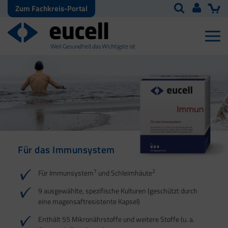
Zum Fachkreis-Portal
Für das Immunsystem
Für Haut, Haare und
Für Ihre natürliche
Nägel
Darmflora
1
2
Für Immunsystem
und Schleimhäute
1
1
2
3
2
3
9 ausgewählte, spezifische Kulturen (geschützt durch
eine magensaftresistente Kapsel)
4
Enthält 55 Mikronährstoffe und weitere Stoffe (u. a.