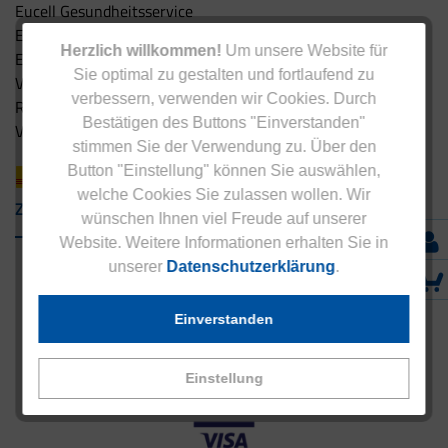
Eucell Gesundheitsservice
Eucell Ernährungscoach
Herzlich willkommen!
Um unsere Website für
Eucell Fitness Coach
Sie optimal zu gestalten und fortlaufend zu
Versandbedingungen
verbessern, verwenden wir Cookies. Durch
Rücksendung
Bestätigen des Buttons "Einverstanden"
Versandpartner innerhalb Deutschlands
stimmen Sie der Verwendung zu. Über den
Button "Einstellung" können Sie auswählen,
welche Cookies Sie zulassen wollen. Wir
Zahlungsarten
wünschen Ihnen viel Freude auf unserer
Website. Weitere Informationen erhalten Sie in
unserer
Datenschutzerklärung
.
Einverstanden
Einstellung