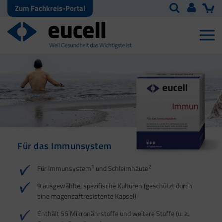
Zum Fachkreis-Portal
Für das Immunsystem
Für Haut, Haare und
Für Ihre natürliche
Nägel
Darmflora
1
2
Für Immunsystem
und Schleimhäute
1
1
2
3
2
3
9 ausgewählte, spezifische Kulturen (geschützt durch
eine magensaftresistente Kapsel)
4
Enthält 55 Mikronährstoffe und weitere Stoffe (u. a.