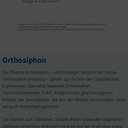
Omega-3-Fettsäuren)
Calcium trägt zur normalen Funktion von Verdauungsenzymen bei. Zink trägt zu
einem normalen Fettsäure- und Kohlenhydrat-Stoffwechsel sowie zu einem
normalen Stoffwechsel von Makronährstoffen bei.
Vitamin A, C, D, B6, B12, Folsäure, Eisen, Kupfer, Selen und Zink tragen zu einer
Vitamin B2 und Biotin tragen zur Erhaltung normaler Schleimhäute (einschließlich
normalen Funktion des Immunsystems bei.
Darmschleimhaut) bei.
Vitamin A, B2, B3 und Biotin tragen zur Erhaltung normaler Schleimhäute bei.
Vitamin A, Beta-Carotin, Vitamine B2, B3, Biotin und Zink tragen zur Erhaltung
Vitamin D und Zink tragen zur normalen Funktion des Immunsystems bei.
gesunder Haut bei. Vitamin C unterstützt eine gesunde Kollagenbildung für eine
normale Funktion der Haut.
Selen, Zink und Biotin tragen zur Erhaltung gesunder Haare bei.
Selen und Zink tragen zur Erhaltung normaler Nägel bei.
Vitamin C, E, B2, Kupfer, Mangan, Selen und Zink tragen dazu bei, die Zellen vor
oxidativem Stress zu schützen.
Orthosiphon
Die Pflanze Orthosiphon – vollständiger lateinischer Name
Orthosiphon aristatus
– gehört zur Familie der Lippenblütler
(Lamiaceae). Übersetzt bedeutet Orthosiphon
"aufrechtstehendes Rohr". Aufgrund der geschwungenen
Blätter, der Staubblätter, die aus den Blüten herausragen, wird
sie auch Katzenbart genannt.
Sie stammt aus Ostindien, Südost-Asien sowie den tropischen
Gebieten Amerikas. Kultiviert wird sie auf der Insel Java sowie