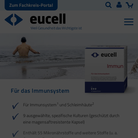
Zum Fachkreis-Portal
Für das Immunsystem
Für Haut, Haare und
Für Ihre natürliche
Nägel
Darmflora
1
2
Für Immunsystem
und Schleimhäute
1
1
2
3
2
3
9 ausgewählte, spezifische Kulturen (geschützt durch
eine magensaftresistente Kapsel)
4
Enthält 55 Mikronährstoffe und weitere Stoffe (u. a.