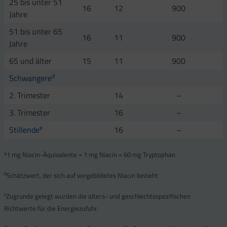
25 bis unter 51
16
12
900
Jahre
51 bis unter 65
16
11
900
Jahre
65 und älter
15
11
900
d
Schwangere
2. Trimester
14
–
3. Trimester
16
–
e
Stillende
16
–
a
1 mg Niacin-Äquivalente = 1 mg Niacin = 60 mg Tryptophan
b
Schätzwert, der sich auf vorgebildetes Niacin bezieht
c
Zugrunde gelegt wurden die alters- und geschlechtsspezifischen
Richtwerte für die Energiezufuhr.