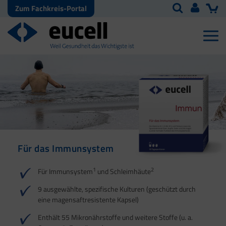
Zum Fachkreis-Portal
Für das Immunsystem
Für Haut, Haare und
Für Ihre natürliche
Nägel
Darmflora
1
2
Für Immunsystem
und Schleimhäute
1
1
2
3
2
3
9 ausgewählte, spezifische Kulturen (geschützt durch
eine magensaftresistente Kapsel)
4
Enthält 55 Mikronährstoffe und weitere Stoffe (u. a.