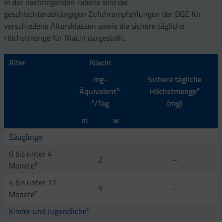
In der nachfolgenden Tabelle sind die
geschlechterabhängigen Zufuhrempfehlungen der DGE für
verschiedene Altersklassen sowie die sichere tägliche
Höchstmenge für Niacin dargestellt.
Alter
Niacin
mg-
Sichere tägliche
b,
e
Äquivalent
Höchstmenge
c
/Tag
(mg)
m
w
Säuglinge
0 bis unter 4
2
–
b
Monate
4 bis unter 12
5
–
c
Monate
c
Kinder und Jugendliche