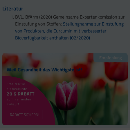
Literatur
BVL, BfArm (2020) Gemeinsame Expertenkomission zur
Einstufung von Stoffen:
Stellungnahme zur Einstufung
von Produkten, die Curcumin mit verbesserter
Bioverfügbarkeit enthalten (02/2020)
Empfehlung
Weil Gesundheit das Wichtigste ist!
Erhalten Sie
als Neukunde
20 % RABATT
auf Ihren ersten
Einkauf!
RABATT SICHERN!