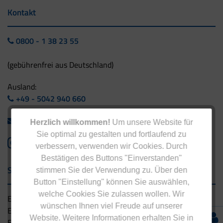
Kontakt
0800 - 1 38 23 55
(gebührenfrei aus Deutschland)
Ausland:
+49 - 5042 940 660
info@eucell.de
Herzlich willkommen!
Um unsere Website für
Sie optimal zu gestalten und fortlaufend zu
verbessern, verwenden wir Cookies. Durch
Bestätigen des Buttons "Einverstanden"
Service & Versand
stimmen Sie der Verwendung zu. Über den
Button "Einstellung" können Sie auswählen,
welche Cookies Sie zulassen wollen. Wir
Eucell Gesundheitsservice
wünschen Ihnen viel Freude auf unserer
Eucell Ernährungscoach
Website. Weitere Informationen erhalten Sie in
Eucell Fitness Coach