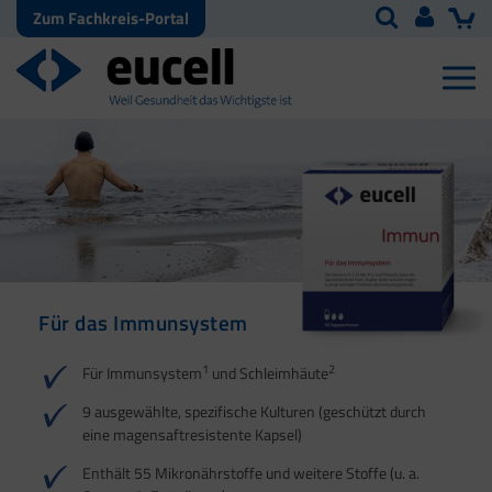
Zum Fachkreis-Portal
Für das Immunsystem
Für Haut, Haare und
Für Ihre natürliche
Nägel
Darmflora
1
2
Für Immunsystem
und Schleimhäute
1
1
2
3
2
3
9 ausgewählte, spezifische Kulturen (geschützt durch
eine magensaftresistente Kapsel)
4
Enthält 55 Mikronährstoffe und weitere Stoffe (u. a.