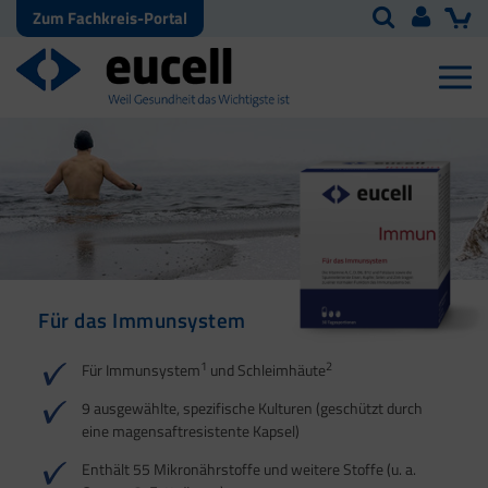
Zum Fachkreis-Portal
Für das Immunsystem
Für Haut, Haare und
Für Ihre natürliche
Nägel
Darmflora
1
2
Für Immunsystem
und Schleimhäute
1
1
2
3
2
3
9 ausgewählte, spezifische Kulturen (geschützt durch
eine magensaftresistente Kapsel)
4
Enthält 55 Mikronährstoffe und weitere Stoffe (u. a.