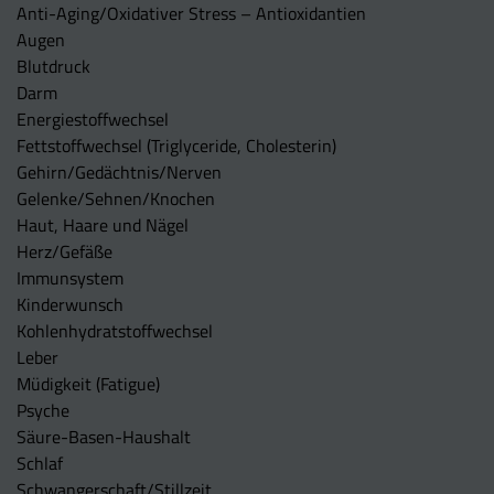
Anti-Aging/Oxidativer Stress – Antioxidantien
Augen
Blutdruck
Darm
Energiestoffwechsel
Fettstoffwechsel (Triglyceride, Cholesterin)
Gehirn/Gedächtnis/Nerven
Gelenke/Sehnen/Knochen
Haut, Haare und Nägel
Herz/Gefäße
Immunsystem
Kinderwunsch
Kohlenhydratstoffwechsel
Leber
Müdigkeit (Fatigue)
Psyche
Säure-Basen-Haushalt
Schlaf
Schwangerschaft/Stillzeit