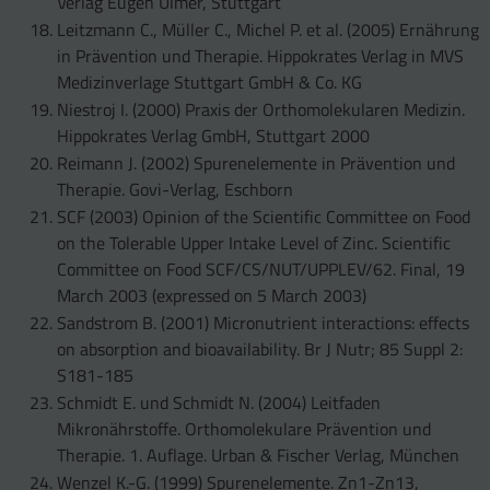
Verlag Eugen Ulmer, Stuttgart
Leitzmann C., Müller C., Michel P. et al. (2005) Ernährung
in Prävention und Therapie. Hippokrates Verlag in MVS
Medizinverlage Stuttgart GmbH & Co. KG
Niestroj I. (2000) Praxis der Orthomolekularen Medizin.
Hippokrates Verlag GmbH, Stuttgart 2000
Reimann J. (2002) Spurenelemente in Prävention und
Therapie. Govi-Verlag, Eschborn
SCF (2003) Opinion of the Scientific Committee on Food
on the Tolerable Upper Intake Level of Zinc. Scientific
Committee on Food SCF/CS/NUT/UPPLEV/62. Final, 19
March 2003 (expressed on 5 March 2003)
Sandstrom B. (2001) Micronutrient interactions: effects
on absorption and bioavailability. Br J Nutr; 85 Suppl 2:
S181-185
Schmidt E. und Schmidt N. (2004) Leitfaden
Mikronährstoffe. Orthomolekulare Prävention und
Therapie. 1. Auflage. Urban & Fischer Verlag, München
Wenzel K.-G. (1999) Spurenelemente. Zn1-Zn13,