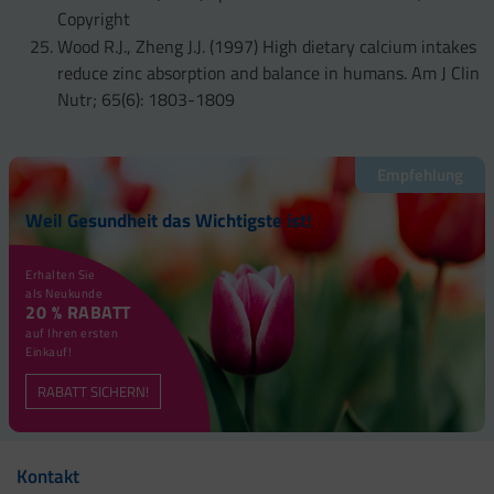
Copyright
Wood R.J., Zheng J.J. (1997) High dietary calcium intakes
reduce zinc absorption and balance in humans. Am J Clin
Nutr; 65(6): 1803-1809
Empfehlung
Weil Gesundheit das Wichtigste ist!
Erhalten Sie
als Neukunde
20 % RABATT
auf Ihren ersten
Einkauf!
RABATT SICHERN!
Kontakt