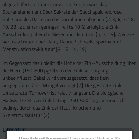
abgeschilferten Dünndarmzellen. Zudem wird das
Spurenelemement über Sekrete der Bauchspeicheldrüse,
Galle und des Darms in das Darmlumen abgeben [2, 3, 6, 7, 18,
19, 23]. Zu einem geringen Teil (≤ 10 %) erfolgt die Zink-
Ausscheidung über die Nieren mit dem Urin [5, 7, 19]. Weitere
Verluste treten über Haut, Haare, Schweiß, Sperma und
Menstruationszyklus auf [9, 12, 14, 19].
Im Gegensatz dazu bleibt die Höhe der Zink-Ausscheidung über
die Niere (150-800 µg/d) von der Zink-Versorgung
unbeeinflusst. Dabei wird vorausgesetzt, dass kein
ausgeprägter Zink-Mangel vorliegt [7]. Die gesamte Zink-
Umsatzrate (Turnover) ist relativ langsam. Die biologische
Halbwertszeit von Zink beträgt 250-500 Tage, vermutlich
bedingt durch das Zink der Haut, Knochen und
Skelettmuskulatur [2].
Literatur