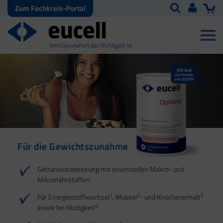
Zum Fachkreis-Portal
Für die Gewichtszunahme
Für den
Energiestoffwechsel
Getränkezubereitung mit essenziellen Makro- und
Mikronährstoffen
1
2
1
2
3
Für Energiestoffwechsel
, Muskel
- und Knochenerhalt
4
sowie bei Müdigkeit