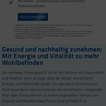
Mit Molken- und Milcheiweiß sowie hochreinem
Molkeneiweißisolat
MEHR ERFAHREN
Vitamine C, B1, B2, B3, B5, B6, B12, Biotin, Magnesium, Kupfer und Mangan tragen
zu einem normalen Energiestoffwechsel bei.
Vitamine C, B2, B3, B5, B6, B12 und Magnesium tragen zur Verringerung von
Vitamine C, B1, B2, B3, B5, B6, B12, Biotin, Magnesium, Kupfer und Mangan tragen
Müdigkeit und Ermüdung bei.
zu einem normalen Energiestoffwechsel bei.
Proteine tragen zur Erhaltung von Muskelmasse bei.
Proteine tragen zur Erhaltung normaler Knochen bei. Calcium wird für die Erhaltung
normaler Knochen benötigt. Vitamin D trägt zur Erhaltung normaler Knochen bei.
Vitamine C, B2, B3, B5, B6, B12 und Magnesium tragen zur Verringerung von
Müdigkeit und Ermüdung bei.
Gesund und nachhaltig zunehmen:
Mit Energie und Vitalität zu mehr
Wohlbefinden
Ein normales Körpergewicht ist oft ein Zeichen von Gesundheit
und Vitalität, denn es zeigt, dass der Körper ausreichend
Energie und Nährstoffe erhält, um optimal zu funktionieren.
Doch besondere Lebensumstände wie Krankheiten, steigendes
Alter oder Stress können zu einem ungewollten Verlust von
Gewicht und Muskelmasse führen und schließlich zu