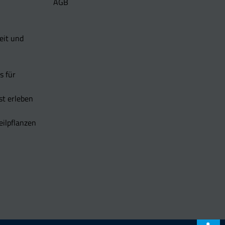
AGB
eit und
s für
t erleben
eilpflanzen