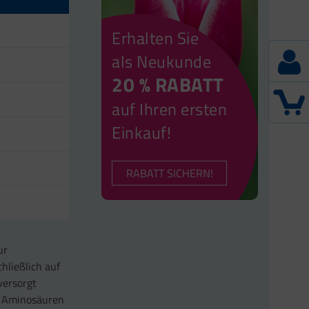
Erhalten Sie
als Neukunde
20 % RABATT
auf Ihren ersten
Einkauf!
RABATT SICHERN!
ur
hließlich auf
versorgt
e Aminosäuren