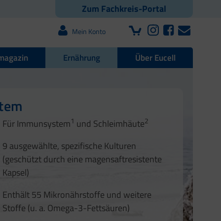
Zum Fachkreis-Portal
Mein Konto
magazin
Ernährung
Über Eucell
e Darmflora
nd Nägel
stem
1
2
1
2
Für Immunsystem
und Schleimhäute
1
2
3
3
9 ausgewählte, spezifische Kulturen
4
(geschützt durch eine magensaftresistente
Kapsel)
Enthält 55 Mikronährstoffe und weitere
Stoffe (u. a. Omega-3-Fettsäuren)