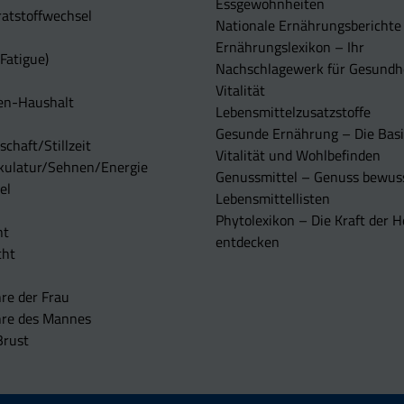
Essgewohnheiten
atstoffwechsel
Nationale Ernährungsberichte
Ernährungslexikon – Ihr
Fatigue)
Nachschlagewerk für Gesundh
Vitalität
en-Haushalt
Lebensmittelzusatzstoffe
Gesunde Ernährung – Die Basi
chaft/Stillzeit
Vitalität und Wohlbefinden
kulatur/Sehnen/Energie
Genussmittel – Genuss bewuss
el
Lebensmittellisten
Phytolexikon – Die Kraft der H
ht
entdecken
cht
re der Frau
hre des Mannes
Brust