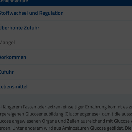
Kohlenhydrate
Stoffwechsel und Regulation
Überhöhte Zufuhr
Mangel
Vorkommen
Zufuhr
Lebensmittel
i längerem Fasten oder extrem einseitiger Ernährung kommt es z
rpereigenen Glucoseneubildung (Gluconeogenese), damit die aussc
ucose angewiesenen Organe und Zellen ausreichend mit Glucose 
rden. Unter anderem wird aus Aminosäuren Glucose gebildet. Di