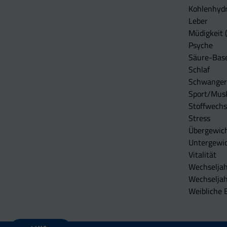
Kohlenhydr
Leber
Müdigkeit (
Psyche
Säure-Bas
Schlaf
Schwangers
Sport/Mus
Stoffwechs
Stress
Übergewic
Untergewi
Vitalität
Wechseljah
Wechselja
Weibliche 