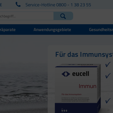
€
Service-Hotline 0800 - 1 38 23 55
räparate
Anwendungsgebiete
Gesundheits
Für Ihre natürlich
Für Haut, Haare u
Für das Immunsy