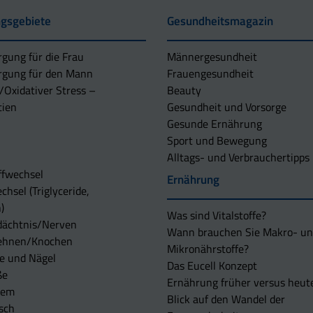
gsgebiete
Gesundheitsmagazin
rgung für die Frau
Männergesundheit
rgung für den Mann
Frauengesundheit
/Oxidativer Stress –
Beauty
tien
Gesundheit und Vorsorge
Gesunde Ernährung
Sport und Bewegung
Alltags- und Verbrauchertipps
ffwechsel
Ernährung
chsel (Triglyceride,
)
Was sind Vitalstoffe?
dächtnis/Nerven
Wann brauchen Sie Makro- u
ehnen/Knochen
Mikronährstoffe?
e und Nägel
Das Eucell Konzept
ße
Ernährung früher versus heut
tem
Blick auf den Wandel der
sch