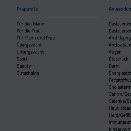
Präparate
Anwendun
Für den Mann
Basisverso
Für die Frau
Basisverso
Für Mann und Frau
Anti-Aging
Übergewicht
Antioxidan
Untergewicht
Augen
Sport
Blutdruck
Beauty
Darm
Gutscheine
Energiesto
Fettstoffwe
Cholesterin
Gehirn/Ge
Gelenke/S
Haut, Haar
Herz/Gefä
Immunsys
Kinderwun