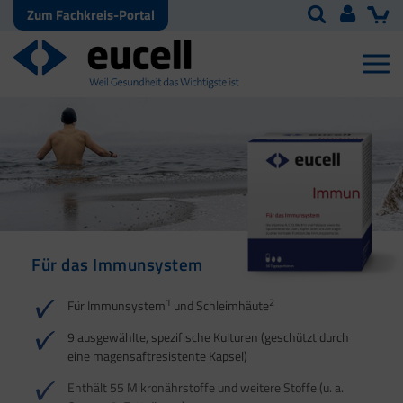
Zum Fachkreis-Portal
Für das Immunsystem
Für Haut, Haare und
Für Ihre natürliche
Nägel
Darmflora
1
2
Für Immunsystem
und Schleimhäute
1
1
2
3
2
3
9 ausgewählte, spezifische Kulturen (geschützt durch
eine magensaftresistente Kapsel)
4
Enthält 55 Mikronährstoffe und weitere Stoffe (u. a.