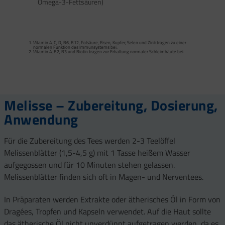
Omega-3-Fettsäuren)
Calcium trägt zur normalen Funktion von Verdauungsenzymen bei. Zink trägt zu
einem normalen Fettsäure- und Kohlenhydrat-Stoffwechsel sowie zu einem
normalen Stoffwechsel von Makronährstoffen bei.
Vitamin A, C, D, B6, B12, Folsäure, Eisen, Kupfer, Selen und Zink tragen zu einer
Vitamin B2 und Biotin tragen zur Erhaltung normaler Schleimhäute (einschließlich
normalen Funktion des Immunsystems bei.
Darmschleimhaut) bei.
Vitamin A, B2, B3 und Biotin tragen zur Erhaltung normaler Schleimhäute bei.
Vitamin A, Beta-Carotin, Vitamine B2, B3, Biotin und Zink tragen zur Erhaltung
Vitamin D und Zink tragen zur normalen Funktion des Immunsystems bei.
gesunder Haut bei. Vitamin C unterstützt eine gesunde Kollagenbildung für eine
normale Funktion der Haut.
Selen, Zink und Biotin tragen zur Erhaltung gesunder Haare bei.
Selen und Zink tragen zur Erhaltung normaler Nägel bei.
Vitamin C, E, B2, Kupfer, Mangan, Selen und Zink tragen dazu bei, die Zellen vor
oxidativem Stress zu schützen.
Melisse – Zubereitung, Dosierung,
Anwendung
Für die Zubereitung des Tees werden 2-3 Teelöffel
Melissenblätter (1,5-4,5 g) mit 1 Tasse heißem Wasser
aufgegossen und für 10 Minuten stehen gelassen.
Melissenblätter finden sich oft in Magen- und Nerventees.
In Präparaten werden Extrakte oder ätherisches Öl in Form von
Dragées, Tropfen und Kapseln verwendet. Auf die Haut sollte
das ätherische Öl nicht unverdünnt aufgetragen werden, da es