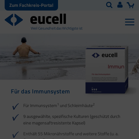
Zum Fachkreis-Portal
Für das Immunsystem
Für Haut, Haare und
Für Ihre natürliche
Nägel
Darmflora
1
2
Für Immunsystem
und Schleimhäute
1
1
2
3
2
3
9 ausgewählte, spezifische Kulturen (geschützt durch
eine magensaftresistente Kapsel)
4
Enthält 55 Mikronährstoffe und weitere Stoffe (u. a.