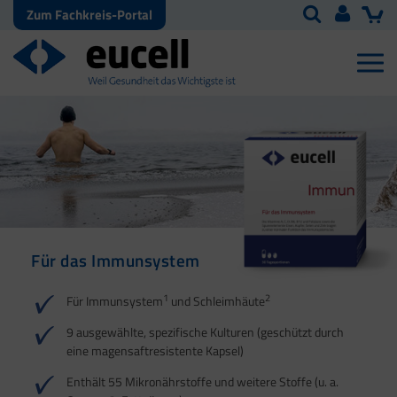
Zum Fachkreis-Portal
Für das Immunsystem
Für Haut, Haare und
Für Ihre natürliche
Nägel
Darmflora
1
2
Für Immunsystem
und Schleimhäute
1
1
2
3
2
3
9 ausgewählte, spezifische Kulturen (geschützt durch
eine magensaftresistente Kapsel)
4
Enthält 55 Mikronährstoffe und weitere Stoffe (u. a.