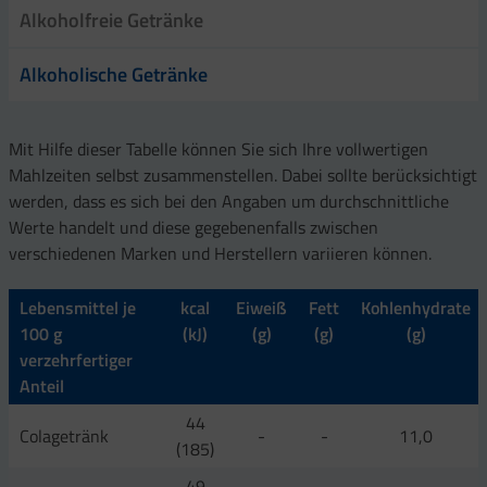
Alkoholfreie Getränke
Alkoholische Getränke
Mit Hilfe dieser Tabelle können Sie sich Ihre vollwertigen
Mahlzeiten selbst zusammenstellen. Dabei sollte berücksichtigt
werden, dass es sich bei den Angaben um durchschnittliche
Werte handelt und diese gegebenenfalls zwischen
verschiedenen Marken und Herstellern variieren können.
Lebensmittel je
kcal
Eiweiß
Fett
Kohlenhydrate
100 g
(kJ)
(g)
(g)
(g)
verzehrfertiger
Anteil
44
Colagetränk
-
-
11,0
(185)
49