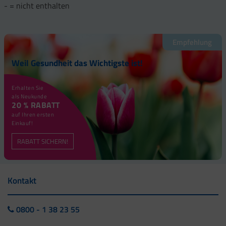
- = nicht enthalten
Empfehlung
Weil Gesundheit das Wichtigste ist!
Erhalten Sie
als Neukunde
20 % RABATT
auf Ihren ersten
Einkauf!
RABATT SICHERN!
Kontakt
0800 - 1 38 23 55