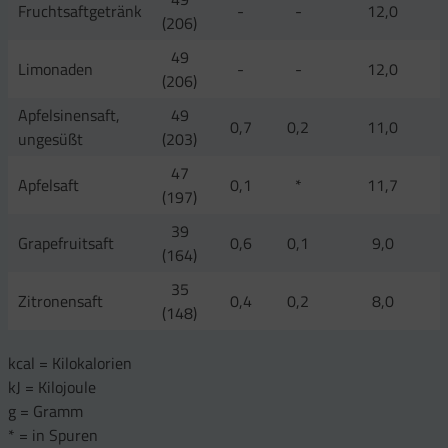
Fruchtsaftgetränk
-
-
12,0
(206)
49
Limonaden
-
-
12,0
(206)
Apfelsinensaft,
49
0,7
0,2
11,0
ungesüßt
(203)
47
Apfelsaft
0,1
*
11,7
(197)
39
Grapefruitsaft
0,6
0,1
9,0
(164)
35
Zitronensaft
0,4
0,2
8,0
(148)
kcal = Kilokalorien
kJ = Kilojoule
g = Gramm
* = in Spuren