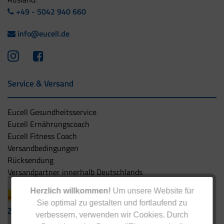
+49 - 5042 940 660
info@eucell.de
Service & Versand
Eucell Gesundheitsservice
Eucell Ernährungscoach
Eucell Fitness Coach
Versandbedingungen
Rücksendung
Versandpartner innerhalb Deutschlands
Herzlich willkommen!
Um unsere Website für
Sie optimal zu gestalten und fortlaufend zu
Zahlungsarten
verbessern, verwenden wir Cookies. Durch