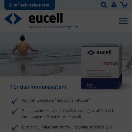
Zum Fachkreis-Portal
Für das Immunsystem
Für Haut, Haare und
Für Ihre natürliche
Nägel
Darmflora
1
2
Für Immunsystem
und Schleimhäute
1
1
2
3
2
3
9 ausgewählte, spezifische Kulturen (geschützt durch
eine magensaftresistente Kapsel)
4
Enthält 55 Mikronährstoffe und weitere Stoffe (u. a.