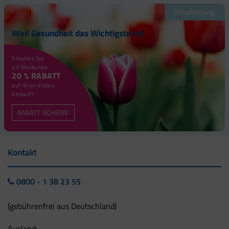
Empfehlung
Weil Gesundheit das Wichtigste ist!
Erhalten Sie
als Neukunde
20 % RABATT
auf Ihren ersten
Einkauf!
RABATT SICHERN!
Kontakt
0800 - 1 38 23 55
(gebührenfrei aus Deutschland)
Ausland: