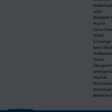
Kohlenhydr
Leber
Müdigkeit (
Psyche
Säure-Bas
Schlaf
Schwangers
Sport/Mus
Stoffwechs
Stress
Übergewic
Untergewi
Vitalität
Wechseljah
Wechselja
Weibliche 