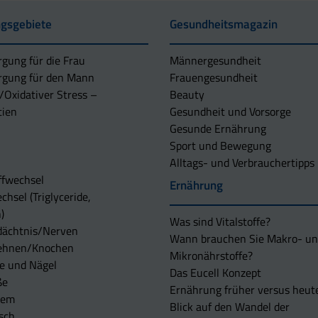
Radieschen
1,29
Erdbeere
2,17
gsgebiete
Gesundheitsmagazin
Paprika
1,38
Apfelsine
2,29
Kohlrabi
1,39
rgung für die Frau
Männergesundheit
Grapefruit
2,38
Meerrettich
1,40
rgung für den Mann
Frauengesundheit
Johannisbeere,
/Oxidativer Stress –
Beauty
Karotte
1,40
2,4
schwarz
tien
Gesundheit und Vorsorge
Kürbis
1,50
Gesunde Ernährung
Heidelbeere
2,47
Sport und Bewegung
Zwiebel
1,66
Brombeere
2,96
Alltags- und Verbrauchertipps
Rotkohl
1,68
ffwechsel
Stachelbeere
3,02
Ernährung
Weißkohl
2,04
chsel (Triglyceride,
Preiselbeere
3,03
)
Was sind Vitalstoffe?
Johannesbeere, weiß
3,1
dächtnis/Nerven
Wann brauchen Sie Makro- u
ehnen/Knochen
Pflaume
3,36
Mikronährstoffe?
e und Nägel
Das Eucell Konzept
Banane
3,55
ße
Ernährung früher versus heut
tem
Papaya
3,6
Blick auf den Wandel der
sch