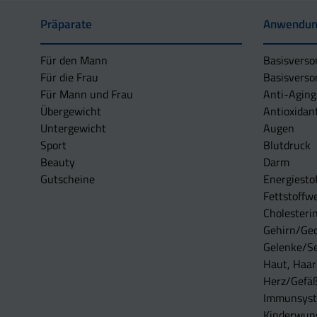
Präparate
Anwendun
Für den Mann
Basisverso
Für die Frau
Basisverso
Für Mann und Frau
Anti-Aging
Übergewicht
Antioxidan
Untergewicht
Augen
Sport
Blutdruck
Beauty
Darm
Gutscheine
Energiesto
Fettstoffwe
Cholesterin
Gehirn/Ge
Gelenke/S
Haut, Haar
Herz/Gefä
Immunsys
Kinderwun