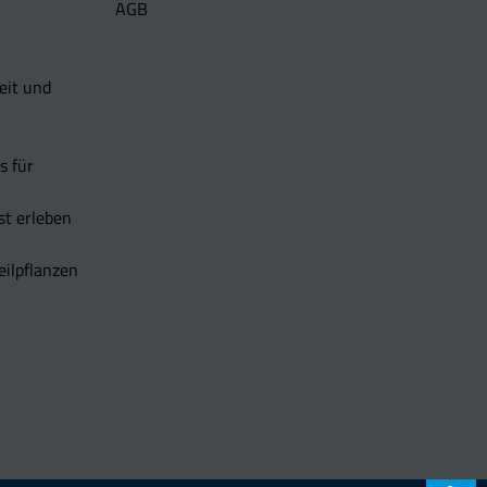
AGB
eit und
s für
t erleben
eilpflanzen