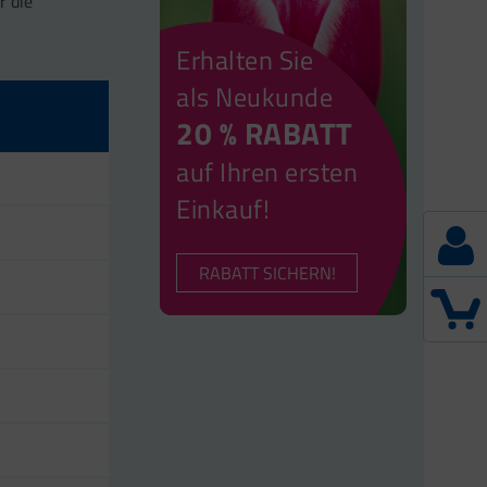
r die
Erhalten Sie
als Neukunde
20 % RABATT
auf Ihren ersten
Einkauf!
RABATT SICHERN!