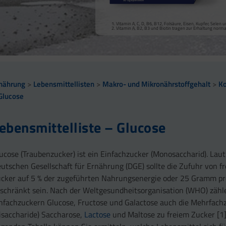
Vitamin A, Beta-Carotin, Vitamine B2, B3, Biotin und Zi
Kollagenbildung für eine normale Funktion der Haut.
Calcium trägt zur normalen Funktion von Verdauungsen
Selen, Zink und Biotin tragen zur Erhaltung gesunder Ha
Vitamin A, C, D, B6, B12, Folsäure, Eisen, Kupfer, Sele
sowie zu einem normalen Stoffwechsel von Makronährst
Selen und Zink tragen zur Erhaltung normaler Nägel bei
Vitamin A, B2, B3 und Biotin tragen zur Erhaltung norm
Vitamin B2 und Biotin tragen zur Erhaltung normaler Sc
Vitamin C, E, B2, Kupfer, Mangan, Selen und Zink tragen 
Vitamin D und Zink tragen zur normalen Funktion des 
nährung
Lebensmittellisten
Makro- und Mikronährstoffgehalt
Ko
Glucose
ebensmittelliste – Glucose
ucose (Traubenzucker) ist ein Einfachzucker (Monosaccharid). Laut
utschen Gesellschaft für Ernährung (DGE) sollte die Zufuhr von f
cker auf 5 % der zugeführten Nahrungsenergie oder 25 Gramm pr
schränkt sein. Nach der Weltgesundheitsorganisation (WHO) zäh
nfachzuckern Glucose, Fructose und Galactose auch die Mehrfach
isaccharide) Saccharose,
Lactose
und Maltose zu freiem Zucker [1