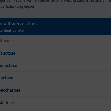
lgenden Tabelle können Sie ermitteln, welche Lebensmittel sich fü
darfsdeckung eignen.
Inhaltsverzeichnis
Kohlenhydrate
Glucose
Fructose
Galactose
Lactose
Saccharose
Maltose