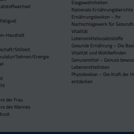
Essgewohnheiten
Kiwi
4,32
atstoffwechsel
Nationale Ernährungsberichte
Litchi
5,0
Ernährungslexikon – Ihr
Fatigue)
Mirabelle
5,1
Nachschlagewerk für Gesundh
Vitalität
Kirsche, sauer
5,18
en-Haushalt
Lebensmittelzusatzstoffe
Kaki
7,0
Gesunde Ernährung – Die Basi
chaft/Stillzeit
Vitalität und Wohlbefinden
Weintraube
7,1
kulatur/Sehnen/Energie
Genussmittel – Genuss bewuss
el
Kirsche, süß
7,13
Lebensmittellisten
Granatapfel
7,2
Phytolexikon – Die Kraft der H
ht
entdecken
Hagebutte
7,3
cht
Apfelmus
4,2
re der Frau
Pfirsich (in Dosen)
4,7
hre des Mannes
Brust
Ananas (in Dosen)
5,2
Birne (in Dosen)
5,75