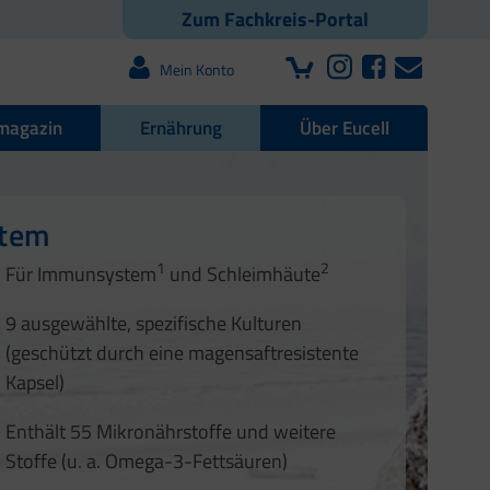
Zum Fachkreis-Portal
Mein Konto
magazin
Ernährung
Über Eucell
e Darmflora
nd Nägel
stem
1
2
1
2
Für Immunsystem
und Schleimhäute
1
2
3
3
9 ausgewählte, spezifische Kulturen
4
(geschützt durch eine magensaftresistente
Kapsel)
Enthält 55 Mikronährstoffe und weitere
Stoffe (u. a. Omega-3-Fettsäuren)