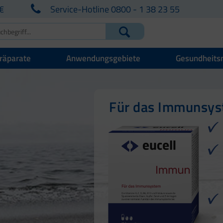
€
Service-Hotline 0800 - 1 38 23 55
räparate
Anwendungsgebiete
Gesundheits
Für Ihre natürlich
Für Haut, Haare u
Für das Immunsy