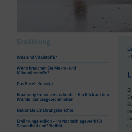
Ernährung
Er
Was sind Vitalstoffe?
Wann brauchen Sie Makro- und
L
Mikronährstoffe?
Das Eucell Konzept
Gl
Ernährung früher versus heute – Ein Blick auf den
De
Wandel der Essgewohnheiten
Zu
Nationale Ernährungsberichte
be
Ei
Ernährungslexikon – Ihr Nachschlagewerk für
(D
Gesundheit und Vitalität