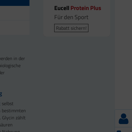
Eucell
Protein Plus
Für den Sport
Rabatt sichern!
werden in der
biologische
der
g
t
selbst
in bestimmten
 Glycin zählt
säuren
er Nahrung