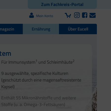
Zum Fachkreis-Portal
Mein Konto
magazin
Ernährung
Über Eucell
e Darmflora
nd Nägel
stem
1
2
1
2
Für Immunsystem
und Schleimhäute
1
2
3
3
9 ausgewählte, spezifische Kulturen
4
(geschützt durch eine magensaftresistente
Kapsel)
Enthält 55 Mikronährstoffe und weitere
Stoffe (u. a. Omega-3-Fettsäuren)