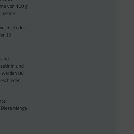
ahme von 100 g
einzelne
wechsel oder
en [3].
 sind
eatinin und
e werden 80
geschieden.
rte
. Diese Menge