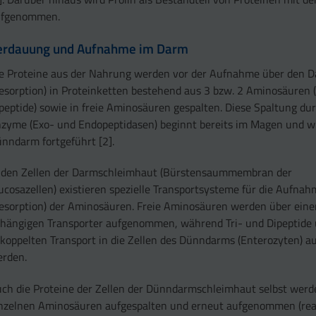
ufgenommen.
erdauung und Aufnahme im Darm
e Proteine aus der Nahrung werden vor der Aufnahme über den 
esorption) in Proteinketten bestehend aus 3 bzw. 2 Aminosäuren (
peptide) sowie in freie Aminosäuren gespalten. Diese Spaltung dur
zyme (Exo- und Endopeptidasen) beginnt bereits im Magen und w
nndarm fortgeführt [2].
 den Zellen der Darmschleimhaut (Bürstensaummembran der
cosazellen) existieren spezielle Transportsysteme für die Aufna
esorption) der Aminosäuren. Freie Aminosäuren werden über eine
hängigen Transporter aufgenommen, während Tri- und Dipeptide 
koppelten Transport in die Zellen des Dünndarms (Enterozyten)
rden.
ch die Proteine der Zellen der Dünndarmschleimhaut selbst werde
nzelnen Aminosäuren aufgespalten und erneut aufgenommen (reabs