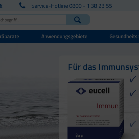
€
Service-Hotline 0800 - 1 38 23 55
räparate
Anwendungsgebiete
Gesundheits
Für Ihre natürlich
Für Haut, Haare u
Für das Immunsy