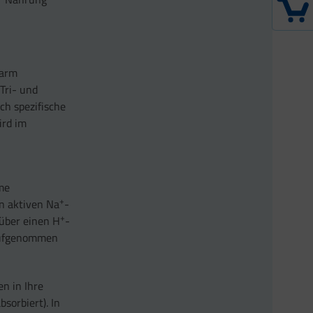
Darm
Tri- und
ch spezifische
ird im
hme
+
n aktiven Na
-
+
über einen H
-
 aufgenommen
n in Ihre
orbiert). In