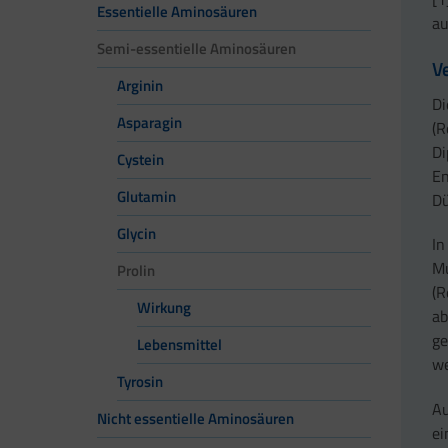
Essentielle Aminosäuren
a
Semi-essentielle Aminosäuren
V
Arginin
Di
Asparagin
(R
Di
Cystein
En
Glutamin
Dü
Glycin
In
Mu
Prolin
(R
Wirkung
ab
ge
Lebensmittel
we
Tyrosin
Au
Nicht essentielle Aminosäuren
ei