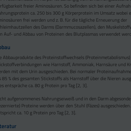
rfügbarkeit freier Aminosäuren. So befinden sich bei einer Aufn
hrungsprotein ca. 250 bis 300 g Körperprotein im Umsatz wobei 
inosäuren frei werden und z. B. für die tägliche Erneuerung der
hleimhautzellen des Darms (Darmmucosazellen), den Muskelstoff
n Auf- und Abbau von Proteinen des Blutplasmas verwendet werd
bbau
e Abbauprodukte des Proteinstoffwechsels (Proteinmetabolismus)
ickstoffverbindungen wie Harnstoff, Ammoniak, Harnsäure und Kr
rden mit dem Urin ausgeschieden. Bei normaler Proteinaufnahm
s 85 % des gesamten Stickstoffs als Harnstoff über die Nieren aus
es entspräche ca. 80 g Protein pro Tag [2, 3].
cht aufgenommenes Nahrungseiweiß und in den Darm abgesonde
ezernierte) Proteine werden über den Stuhl (Fäzes) ausgeschieden
tspricht ca. 10 g Protein pro Tag [2, 3].
iteratur