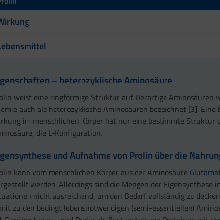
Prolin
Wirkung
Lebensmittel
igenschaften – heterozyklische Aminosäure
olin weist eine ringförmige Struktur auf. Derartige Aminosäuren 
emie auch als heterozyklische Aminosäuren bezeichnet [3]. Eine 
rkung im menschlichen Körper hat nur eine bestimmte Struktur 
inosäure, die L-Konfiguration.
igensynthese und Aufnahme von Prolin über die Nahrun
olin kann vom menschlichen Körper aus der Aminosäure
Glutama
rgestellt werden. Allerdings sind die Mengen der Eigensynthese 
tuationen nicht ausreichend, um den Bedarf vollständig zu decken.
mit zu den bedingt lebensnotwendigen (semi-essentiellen) Amino
]. Darüber hinaus wird Prolin als Bestandteil von Proteinen mit d