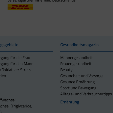
Versandpartner innerhalb Deutschlands
gsgebiete
Gesundheitsmagazin
rgung für die Frau
Männergesundheit
rgung für den Mann
Frauengesundheit
/Oxidativer Stress –
Beauty
tien
Gesundheit und Vorsorge
Gesunde Ernährung
Sport und Bewegung
Alltags- und Verbrauchertipps
ffwechsel
Ernährung
chsel (Triglyceride,
)