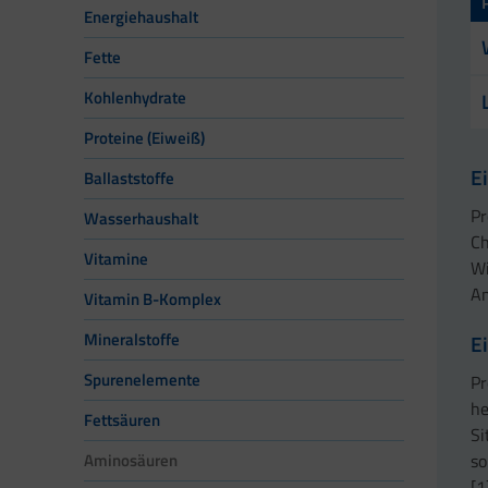
Energiehaushalt
Fette
Kohlenhydrate
Proteine (Eiweiß)
E
Ballaststoffe
Pr
Wasserhaushalt
Ch
Vitamine
Wi
Am
Vitamin B-Komplex
Mineralstoffe
E
Spurenelemente
Pr
he
Fettsäuren
Si
so
Aminosäuren
[1