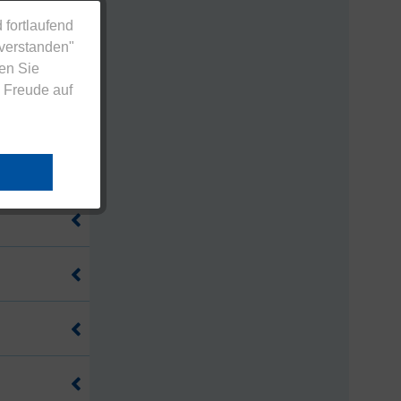
 fortlaufend
nverstanden"
en Sie
 Freude auf
o 100 g
 – pro 100 g
o 100 g
 Lebensmittel
 pro 100 g
 Lebensmittel