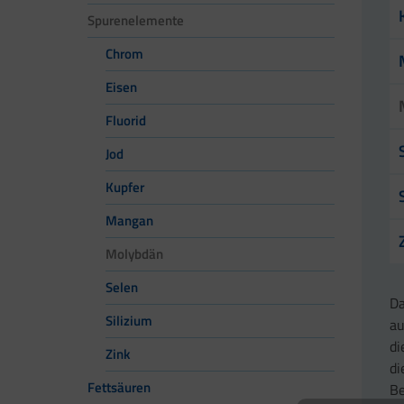
Spurenelemente
Chrom
Eisen
Fluorid
Jod
Kupfer
Mangan
Molybdän
Selen
Da
Silizium
au
di
Zink
di
Fettsäuren
Be