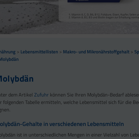
Vitamin A, Beta-Carotin, Vitamine B2, B3, Biotin und Zi
Kollagenbildung für eine normale Funktion der Haut.
Calcium trägt zur normalen Funktion von Verdauungsen
Selen, Zink und Biotin tragen zur Erhaltung gesunder Ha
Vitamin A, C, D, B6, B12, Folsäure, Eisen, Kupfer, Sele
sowie zu einem normalen Stoffwechsel von Makronährst
Selen und Zink tragen zur Erhaltung normaler Nägel bei
Vitamin A, B2, B3 und Biotin tragen zur Erhaltung norm
Vitamin B2 und Biotin tragen zur Erhaltung normaler Sc
Vitamin C, E, B2, Kupfer, Mangan, Selen und Zink tragen 
Vitamin D und Zink tragen zur normalen Funktion des 
nährung
Lebensmittellisten
Makro- und Mikronährstoffgehalt
S
Molybdän
olybdän
ter dem Artikel
Zufuhr
können Sie Ihren Molybdän-Bedarf ables
r folgenden Tabelle ermitteln, welche Lebensmittel sich für die B
gnen.
olybdän-Gehalte in verschiedenen Lebensmitteln
lybdän ist in unterschiedlichen Mengen in einer Vielzahl von Leb