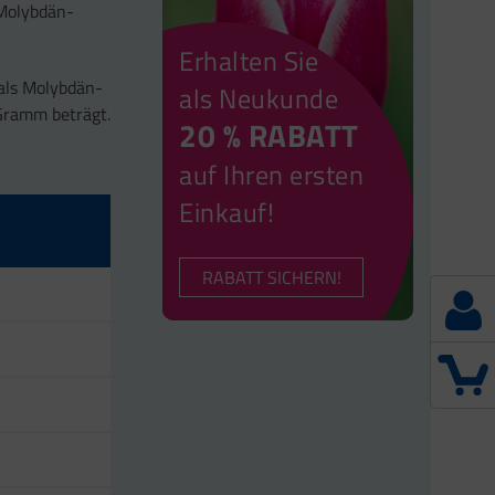
 Molybdän-
Erhalten Sie
 als Molybdän-
als Neukunde
Gramm beträgt.
20 % RABATT
auf Ihren ersten
Einkauf!
RABATT SICHERN!