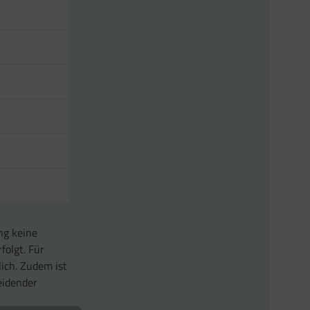
ng keine
folgt. Für
lich. Zudem ist
eidender