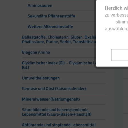
Aminosäuren
Herzlich w
zu verbesse
Sekundäre Pflanzenstoffe
stimm
Weitere Mikronährstoffe
auswählen,
Ballaststoffe, Cholesterin, Gluten, Oxalsäure,
Phytinsäure, Purine, Sorbit, Transfettsäuren
Biogene Amine
Glykämischer Index (GI) – Glykämische Last
(GL)
Umweltbelastungen
Gemüse und Obst (Saisonkalender)
Mineralwasser (Natriumgehalt)
Säurebildende und basenspendende
Lebensmittel (Säure-Basen-Haushalt)
Abführende und stopfende Lebensmittel