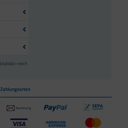
ro 100 g
 Lebensmittel
ro 100 g
 Lebensmittel
Molybdän-reich
Zahlungsarten