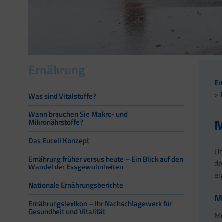
Ernährung
Er
Was sind Vitalstoffe?
Wann brauchen Sie Makro- und
M
Mikronährstoffe?
Das Eucell Konzept
Un
Ernährung früher versus heute – Ein Blick auf den
de
Wandel der Essgewohnheiten
ei
Nationale Ernährungsberichte
M
Ernährungslexikon – Ihr Nachschlagewerk für
Gesundheit und Vitalität
Mo