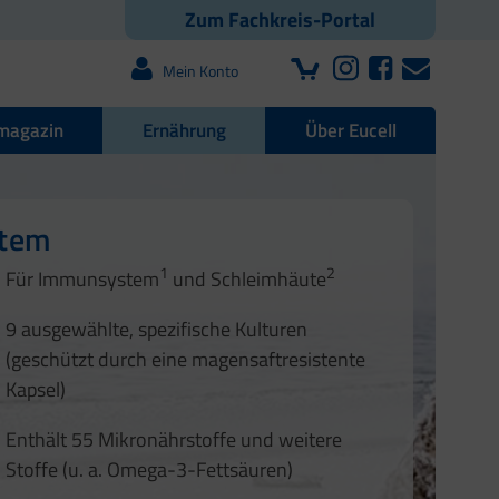
Zum Fachkreis-Portal
Mein Konto
magazin
Ernährung
Über Eucell
e Darmflora
nd Nägel
stem
1
2
1
2
Für Immunsystem
und Schleimhäute
1
2
3
3
9 ausgewählte, spezifische Kulturen
4
(geschützt durch eine magensaftresistente
Kapsel)
Enthält 55 Mikronährstoffe und weitere
Stoffe (u. a. Omega-3-Fettsäuren)