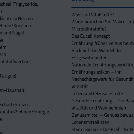
chsel (Triglyceride,
)
Was sind Vitalstoffe?
dächtnis/Nerven
Wann brauchen Sie Makro- u
ehnen/Knochen
Mikronährstoffe?
e und Nägel
Das Eucell Konzept
ße
Ernährung früher versus heut
tem
Blick auf den Wandel der
sch
Essgewohnheiten
atstoffwechsel
Nationale Ernährungsberichte
Ernährungslexikon – Ihr
Fatigue)
Nachschlagewerk für Gesundh
Vitalität
en-Haushalt
Lebensmittelzusatzstoffe
Gesunde Ernährung – Die Basi
chaft/Stillzeit
Vitalität und Wohlbefinden
kulatur/Sehnen/Energie
Genussmittel – Genuss bewuss
el
Lebensmittellisten
Phytolexikon – Die Kraft der H
ht