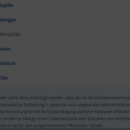
Kupfer
Mangan
Molybdän
Selen
Silizium
Zink
bei sollte berücksichtigt werden, dass durch die Farbkennzeichnu
tomatische Aufteilung in gesunde und ungesunde Lebensmittel er
ese Einteilung ist die Berücksichtigung weiterer Faktoren erforder
e verzehrte Menge eines Lebensmittels oder Getränks von entsch
deutung für den aufgenommenen Molybdän-Gehalt.