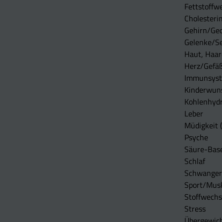
Fettstoffwe
Cholesterin
Gehirn/Ge
Gelenke/S
Haut, Haar
Herz/Gefä
Immunsys
Kinderwun
Kohlenhydr
Leber
Müdigkeit (
Psyche
Säure-Bas
Schlaf
Schwangers
Sport/Mus
Stoffwechs
Stress
Übergewic