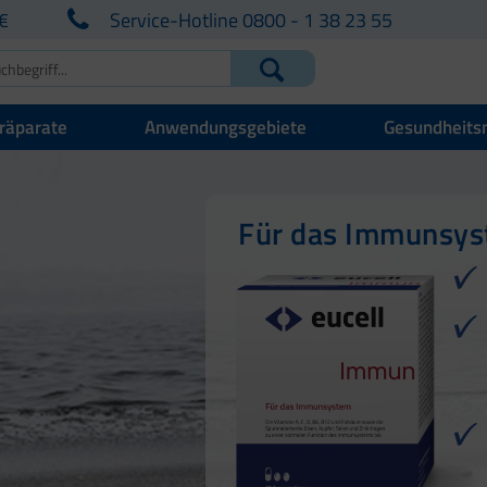
€
Service-Hotline 0800 - 1 38 23 55
räparate
Anwendungsgebiete
Gesundheits
Für Ihre natürlich
Für Haut, Haare u
Für das Immunsy