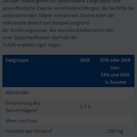
Darüber hinaus gelten für verschiedene Zielgruppen und
gesundheitliche Zwecke verschiedene Mengen, die Sie bitte der
untenstehenden Tabelle entnehmen. Ebenso kann der
individuelle Bedarf zum Beispiel aufgrund
der Ernährungsweise, des Genussmittelkonsums oder
einer Dauermedikation oberhalb der
Zufuhrempfehlungen liegen.
Zielgruppe
DHA
EPA oder DHA
bzw.
EPA und DHA
in Summe
Kleinkinder
Entwicklung des
0,3 %
-
a
Sehvermögens
Mann und Frau
b
Funktion des Herzens
-
250 mg