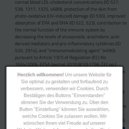
normal blood LDL-cholesterol concentrations (ID 527,
538, 1317, 1325, 4689), protection of the skin from
photo-oxidative (UV-induced) damage (ID 530), improved
absorption of EPA and DHA (ID 522, 523), contribution to
the normal function of the immune system by
decreasing the levels of eicosanoids, arachidonic acid-
derived mediators and pro-inflammatory cytokines (ID
520, 2914), and “immunomodulating agent” (4690)
pursuant to Article 13(1) of Regulation (EC) No
1924/2006. EFSA Journal 2010;8(10):1796. [32 pp.].
EFSA Panel on Dietetic Products, Nutrition and Allergies
Herzlich willkommen!
Um unsere Website für
(NDA); Scientific Opinion the substantiation of a health
Sie optimal zu gestalten und fortlaufend zu
claim related to docosahexaenoic acid (DHA) and
verbessern, verwenden wir Cookies. Durch
maintenance of normal (fasting) blood concentrations of
Bestätigen des Buttons "Einverstanden"
triglycerides (ID 533, 691, 3150), protection of blood
stimmen Sie der Verwendung zu. Über den
lipids from oxidative damage (ID 630), contribution to the
Button "Einstellung" können Sie auswählen,
maintenance or achievement of a normal body weight
welche Cookies Sie zulassen wollen. Wir
(ID 629), brain, eye and nerve development (ID 627, 689,
wünschen Ihnen viel Freude auf unserer
704, 742, 3148, 3151), maintenance of normal brain