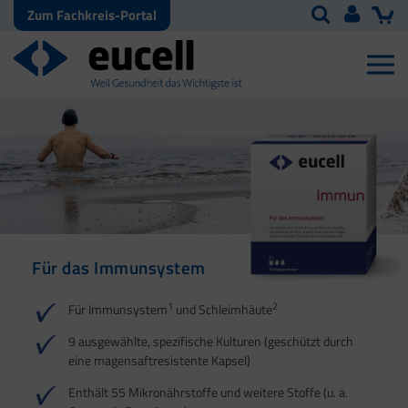
Zum Fachkreis-Portal
Für das Immunsystem
Für Haut, Haare und
Für Ihre natürliche
Nägel
Darmflora
1
2
Für Immunsystem
und Schleimhäute
1
1
2
3
2
3
9 ausgewählte, spezifische Kulturen (geschützt durch
eine magensaftresistente Kapsel)
4
Enthält 55 Mikronährstoffe und weitere Stoffe (u. a.