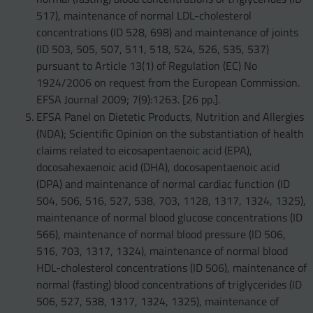
517), maintenance of normal LDL-cholesterol
concentrations (ID 528, 698) and maintenance of joints
(ID 503, 505, 507, 511, 518, 524, 526, 535, 537)
pursuant to Article 13(1) of Regulation (EC) No
1924/2006 on request from the European Commission.
EFSA Journal 2009; 7(9):1263. [26 pp.].
EFSA Panel on Dietetic Products, Nutrition and Allergies
(NDA); Scientific Opinion on the substantiation of health
claims related to eicosapentaenoic acid (EPA),
docosahexaenoic acid (DHA), docosapentaenoic acid
(DPA) and maintenance of normal cardiac function (ID
504, 506, 516, 527, 538, 703, 1128, 1317, 1324, 1325),
maintenance of normal blood glucose concentrations (ID
566), maintenance of normal blood pressure (ID 506,
516, 703, 1317, 1324), maintenance of normal blood
HDL-cholesterol concentrations (ID 506), maintenance of
normal (fasting) blood concentrations of triglycerides (ID
506, 527, 538, 1317, 1324, 1325), maintenance of