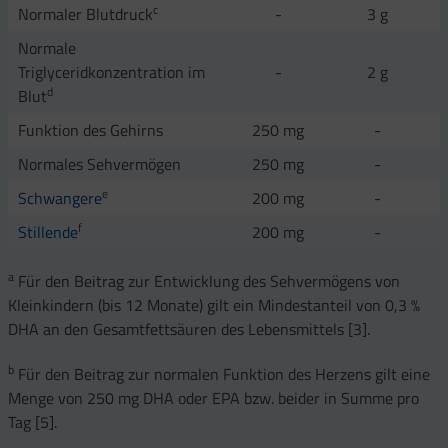
c
Normaler Blutdruck
-
3 g
Normale
Triglyceridkonzentration im
-
2 g
d
Blut
Funktion des Gehirns
250 mg
-
Normales Sehvermögen
250 mg
-
e
Schwangere
200 mg
-
f
Stillende
200 mg
-
a
Für den Beitrag zur Entwicklung des Sehvermögens von
Kleinkindern (bis 12 Monate) gilt ein Mindestanteil von 0,3 %
DHA an den Gesamtfettsäuren des Lebensmittels [3].
b
Für den Beitrag zur normalen Funktion des Herzens gilt eine
Menge von 250 mg DHA oder EPA bzw. beider in Summe pro
Tag [5].