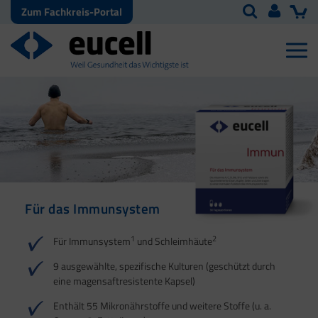
Zum Fachkreis-Portal
Für das Immunsystem
Für Haut, Haare und
Für Ihre natürliche
Nägel
Darmflora
1
2
Für Immunsystem
und Schleimhäute
1
1
2
3
2
3
9 ausgewählte, spezifische Kulturen (geschützt durch
eine magensaftresistente Kapsel)
4
Enthält 55 Mikronährstoffe und weitere Stoffe (u. a.