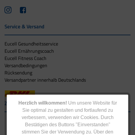
Service & Versand
Eucell Gesundheitsservice
Eucell Ernährungscoach
Eucell Fitness Coach
Versandbedingungen
Rücksendung
Versandpartner innerhalb Deutschlands
Zahlungsarten
Herzlich willkommen!
Um unsere Website für
Sie optimal zu gestalten und fortlaufend zu
verbessern, verwenden wir Cookies. Durch
Bestätigen des Buttons "Einverstanden"
stimmen Sie der Verwendung zu. Über den