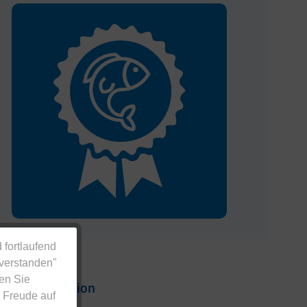
 fortlaufend
nverstanden"
en Sie
nd Konzentration
 Freude auf