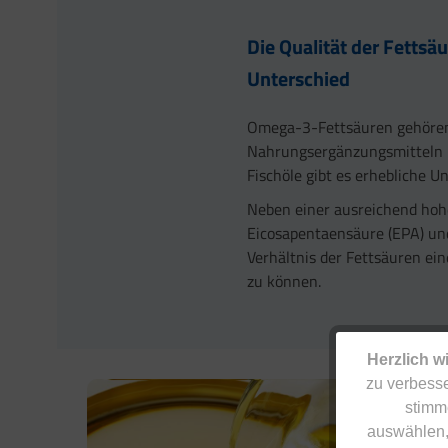
Die Qualität der Fettsä
Unterschied
Omega-3-Fettsäuren gehören
Nahrungsergänzungsmitteln in
Fischöle gibt es erhebliche U
Neben einer ausreichend ho
Eicosapentaensäure (EPA) und
Verhältnis der Fettsäuren ein
zu können.
Herzlich w
zu verbesse
stimm
auswählen,