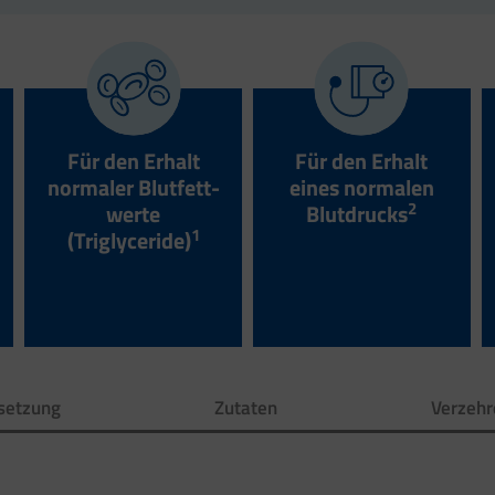
Für den Erhalt
Für den Erhalt
normaler Blut­fett­
eines normalen
2
werte
Blutdrucks
1
(Trigly­ceride)
etzung
Zutaten
Verzeh