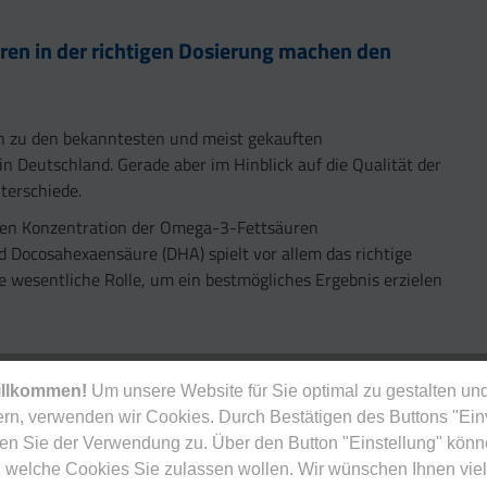
uren in der richtigen Dosierung machen den
 zu den bekanntesten und meist gekauften
 Deutschland. Gerade aber im Hinblick auf die Qualität der
nterschiede.
hen Konzentration der Omega-3-Fettsäuren
 Docosahexaensäure (DHA) spielt vor allem das richtige
e wesentliche Rolle, um ein bestmögliches Ergebnis erzielen
illkommen!
Um unsere Website für Sie optimal zu gestalten und
rn, verwenden wir Cookies. Durch Bestätigen des Buttons "Ei
en Sie der Verwendung zu. Über den Button "Einstellung" könn
Nutzen Sie EPA und DHA in höchster Reinheit u
 welche Cookies Sie zulassen wollen. Wir wünschen Ihnen viel