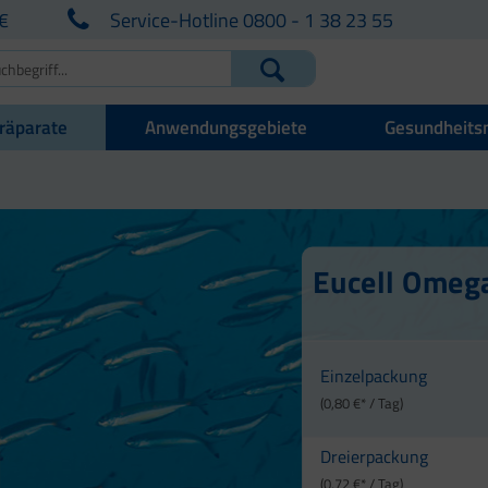
€
Service-Hotline 0800 - 1 38 23 55
räparate
Anwendungsgebiete
Gesundheits
Eucell Omeg
Einzelpackung
(0,80 €* / Tag)
Dreierpackung
(0,72 €* / Tag)