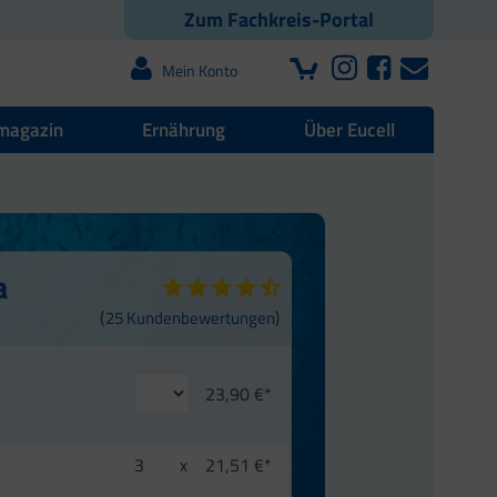
Zum Fachkreis-Portal
Mein Konto
magazin
Ernährung
Über Eucell
a
(
)
25 Kundenbewertungen
23,90 €*
3
x
21,51 €*