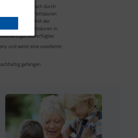
he Reinheit als auch durch
on der Omega-3-Fettsäuren
EPA und 252 mg DHA der
 die Omega-3-Fettsäuren in
esonders gut bioverfügbar.
any und weist eine exzellente
achhaltig gefangen.