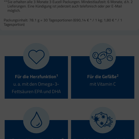
**
Sie erhalten alle 3 Monate 3 Eucell Packungen. Mindestlaufzeit: 6 Monate, d.h. 2
Lieferungen. Eine Kündigung ist jederzeit auch telefonisch oder per E-Mail
möglich.
Packungsinhalt:
78.1 g = 30 Tagesportionen (
690,14 €
* / 1 kg;
1,80 €
* / 1
Tagesportion)
1
2
Für die Herzfunktion
Für die Gefäße
u. a. mit den Omega-3-
mit Vitamin C
Fettsäuren EPA und DHA