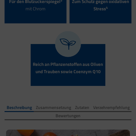
3
Für den Blutzuckerspiegel
Zum Schutz gegen oxidativen
4
mit Chrom
Stress
Reich an Pflanzenstoffen aus Oliven
und Trauben sowie Coenzym Q10
Beschreibung
Zusammensetzung
Zutaten
Verzehrempfehlung
Bewertungen