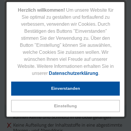
Herzlich willkommen!
Um unsere Website für
Sie optimal zu gestalten und fortlaufend zu
verbessern, verwenden wir Cookies. Durch
Bestätigen des Buttons "Einverstanden"
stimmen Sie der Verwendung zu. Über den
Button "Einstellung" können Sie auswählen,
welche Cookies Sie zulassen wollen. Wir
wünschen Ihnen viel Freude auf unserer
Website. Weitere Informationen erhalten Sie in
unserer
Datenschutzerklärung
.
Einverstanden
Einstellung
Unhygienische Verpackung – mit jedem Öffnen
können Keime und Schmutz in die Dose gelangen
Keine Aufteilung der Inhaltsstoffe in eine abgestimmte
Morgen- und Abenddosis