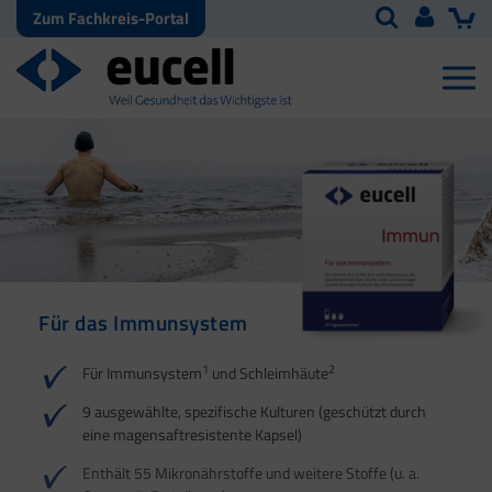
Zum Fachkreis-Portal
Für das Immunsystem
Für Haut, Haare und
Für Ihre natürliche
Nägel
Darmflora
1
2
Für Immunsystem
und Schleimhäute
1
1
2
3
2
3
9 ausgewählte, spezifische Kulturen (geschützt durch
eine magensaftresistente Kapsel)
4
Enthält 55 Mikronährstoffe und weitere Stoffe (u. a.