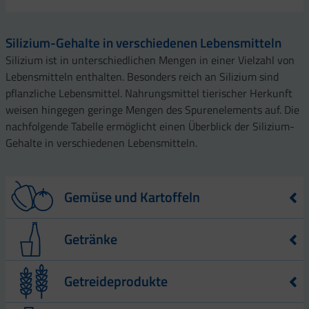
Silizium-Gehalte in verschiedenen Lebensmitteln
Silizium ist in unterschiedlichen Mengen in einer Vielzahl von
Lebensmitteln enthalten. Besonders reich an Silizium sind
pflanzliche Lebensmittel. Nahrungsmittel tierischer Herkunft
weisen hingegen geringe Mengen des Spurenelements auf. Die
nachfolgende Tabelle ermöglicht einen Überblick der Silizium-
Gehalte in verschiedenen Lebensmitteln.
Gemüse und Kartoffeln
Lebensmittel
Silizium-Gehalt – angegeben in mg – pro
Getränke
kg Trockengewicht Lebensmittel
Kartoffel
60,0
Lebensmittel
Silizium-Gehalt – angegeben in mg – pro
Getreideprodukte
Liter Lebensmittel