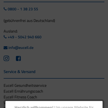
0800 - 1 38 23 55
(gebührenfrei aus Deutschland)
Ausland:
+49 - 5042 940 660
info@eucell.de
Service & Versand
Eucell Gesundheitsservice
Eucell Ernährungscoach
Eucell Fitness Coach
Versandbedingungen
Herzlich willkommen!
Um unsere Website für