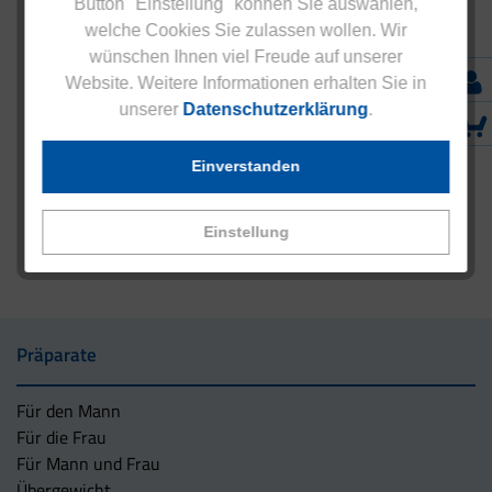
Button "Einstellung" können Sie auswählen,
welche Cookies Sie zulassen wollen. Wir
wünschen Ihnen viel Freude auf unserer
Website. Weitere Informationen erhalten Sie in
unserer
Datenschutzerklärung
.
Einverstanden
Einstellung
Präparate
Für den Mann
Für die Frau
Für Mann und Frau
Übergewicht