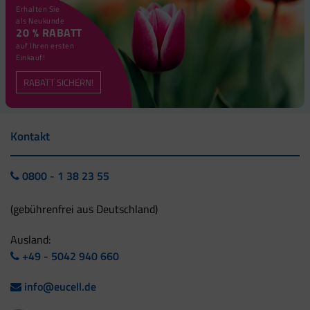
Wassermelone
4.100
Erhalten Sie
als Neukunde
20 % RABATT
Guave
5.400
auf Ihren ersten
Einkauf!
RABATT SICHERN!
Kontakt
0800 - 1 38 23 55
(gebührenfrei aus Deutschland)
Ausland:
+49 - 5042 940 660
info@eucell.de