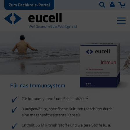
Zum Fachkreis-Portal
Für das Immunsystem
Für Haut, Haare und
Für Ihre natürliche
Nägel
Darmflora
1
2
Für Immunsystem
und Schleimhäute
1
1
2
3
2
3
9 ausgewählte, spezifische Kulturen (geschützt durch
eine magensaftresistente Kapsel)
4
Enthält 55 Mikronährstoffe und weitere Stoffe (u. a.