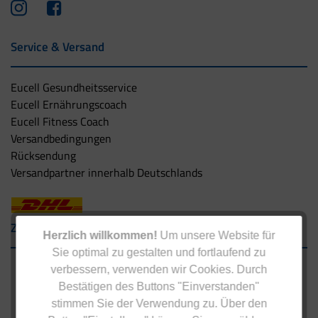
Service & Versand
Eucell Gesundheitsservice
Eucell Ernährungscoach
Eucell Fitness Coach
Versandbedingungen
Rücksendung
Versandpartner innerhalb Deutschlands
Zahlungsarten
Herzlich willkommen!
Um unsere Website für
Sie optimal zu gestalten und fortlaufend zu
verbessern, verwenden wir Cookies. Durch
Bestätigen des Buttons "Einverstanden"
stimmen Sie der Verwendung zu. Über den