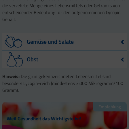
die verzehrte Menge eines Lebensmittels oder Getränks von
entscheidender Bedeutung für den aufgenommenen Lycopin-
Gehalt.
Gemüse und Salate
Lebensmittel
Lycopin-Gehalt – angegeben in µg – pro
Obst
100 g Lebensmittel
Tomaten, roh
3.100
Lebensmittel
Lycopin-Gehalt – angegeben in µg – pro
Hinweis:
Die grün gekennzeichneten Lebensmittel sind
100 g Lebensmittel
Tomatensaft
8.500
besonders Lycopin-reich (mindestens 3.000 Mikrogramm/100
Aprikose,
Gramm).
5
frisch
Aprikose,
Empfehlung
864
getrocknet
Weil Gesundheit das Wichtigste ist!
Pampelmuse
3.362