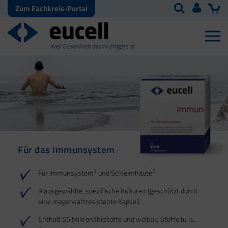
Zum Fachkreis-Portal
Für das Immunsystem
Für Haut, Haare und
Für Ihre natürliche
Nägel
Darmflora
1
2
Für Immunsystem
und Schleimhäute
1
1
2
3
2
3
9 ausgewählte, spezifische Kulturen (geschützt durch
eine magensaftresistente Kapsel)
4
Enthält 55 Mikronährstoffe und weitere Stoffe (u. a.