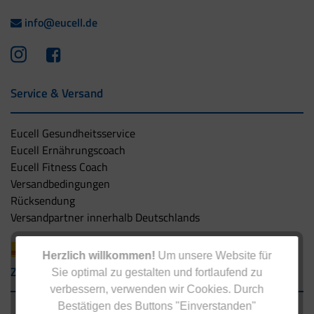
info@eucell.de
Service & Versand
Eucell Gesundheitsservice
Eucell Ernährungscoach
Eucell Fitness Coach
Versandbedingungen
Rücksendung
Versandpartner innerhalb Deutschlands
Herzlich willkommen!
Um unsere Website für
Zahlungsarten
Sie optimal zu gestalten und fortlaufend zu
verbessern, verwenden wir Cookies. Durch
Bestätigen des Buttons "Einverstanden"