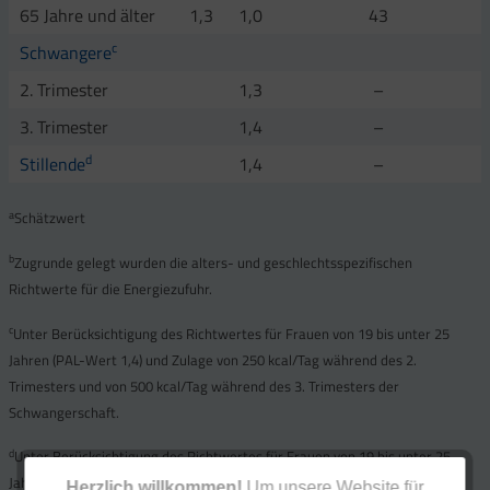
65 Jahre und älter
1,3
1,0
43
c
Schwangere
2. Trimester
1,3
–
3. Trimester
1,4
–
d
Stillende
1,4
–
a
Schätzwert
b
Zugrunde gelegt wurden die alters- und geschlechtsspezifischen
Richtwerte für die Energiezufuhr.
c
Unter Berücksichtigung des Richtwertes für Frauen von 19 bis unter 25
Jahren (PAL-Wert 1,4) und Zulage von 250 kcal/Tag während des 2.
Trimesters und von 500 kcal/Tag während des 3. Trimesters der
Schwangerschaft.
d
Unter Berücksichtigung des Richtwertes für Frauen von 19 bis unter 25
Jahren (PAL-Wert 1,4) und Zulage von 500 kcal/Tag für ausschließliches
Herzlich willkommen!
Um unsere Website für