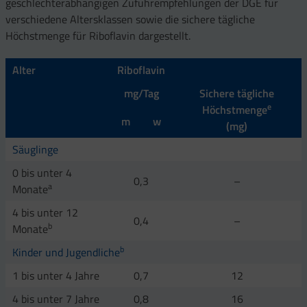
geschlechterabhängigen Zufuhrempfehlungen der DGE für
verschiedene Altersklassen sowie die sichere tägliche
Höchstmenge für Riboflavin dargestellt.
Alter
Riboflavin
mg/Tag
Sichere tägliche
e
Höchstmenge
m
w
(mg)
Säuglinge
0 bis unter 4
0,3
–
a
Monate
4 bis unter 12
0,4
–
b
Monate
b
Kinder und Jugendliche
1 bis unter 4 Jahre
0,7
12
4 bis unter 7 Jahre
0,8
16