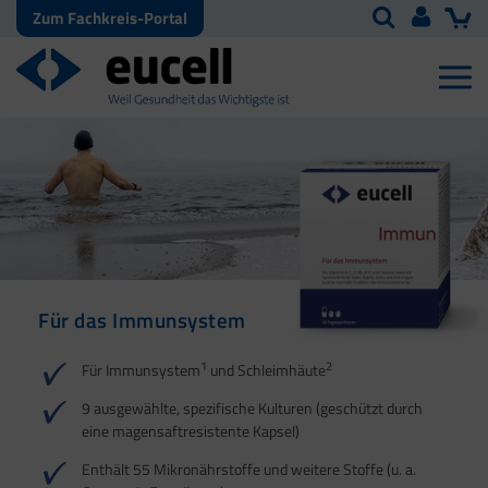
Zum Fachkreis-Portal
Für das Immunsystem
Für Haut, Haare und
Für Ihre natürliche
Nägel
Darmflora
1
2
Für Immunsystem
und Schleimhäute
1
1
2
3
2
3
9 ausgewählte, spezifische Kulturen (geschützt durch
eine magensaftresistente Kapsel)
4
Enthält 55 Mikronährstoffe und weitere Stoffe (u. a.