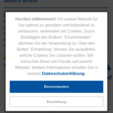
Service & Versand
Eucell Gesundheitsservice
Herzlich willkommen!
Um unsere Website für
Eucell Ernährungscoach
Sie optimal zu gestalten und fortlaufend zu
Eucell Fitness Coach
verbessern, verwenden wir Cookies. Durch
Versandbedingungen
Bestätigen des Buttons "Einverstanden"
Rücksendung
stimmen Sie der Verwendung zu. Über den
Versandpartner innerhalb Deutschlands
Button "Einstellung" können Sie auswählen,
welche Cookies Sie zulassen wollen. Wir
wünschen Ihnen viel Freude auf unserer
Zahlungsarten
Website. Weitere Informationen erhalten Sie in
unserer
Datenschutzerklärung
.
Einverstanden
Einstellung