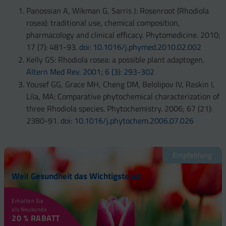
Panossian A, Wikman G, Sarris J: Rosenroot (Rhodiola
rosea): traditional use, chemical composition,
pharmacology and clinical efficacy. Phytomedicine. 2010;
17 (7): 481-93.
doi: 10.1016/j.phymed.2010.02.002
Kelly GS: Rhodiola rosea: a possible plant adaptogen.
Altern Med Rev. 2001; 6 (3): 293-302
Yousef GG, Grace MH, Cheng DM, Belolipov IV, Raskin I,
Lila, MA: Comparative phytochemical characterization of
three Rhodiola species. Phytochemistry. 2006; 67 (21):
2380-91.
doi: 10.1016/j.phytochem.2006.07.026
Empfehlung
Weil Gesundheit das Wichtigste ist!
Erhalten Sie
als Neukunde
20 % RABATT