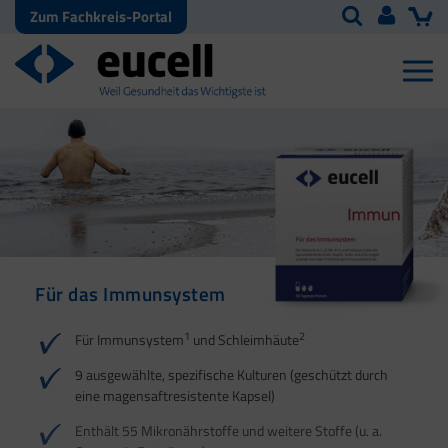
Zum Fachkreis-Portal
Für das Immunsystem
Für Haut, Haare und
Für Ihre natürliche
Nägel
Darmflora
1
2
Für Immunsystem
und Schleimhäute
1
1
2
3
2
3
9 ausgewählte, spezifische Kulturen (geschützt durch
eine magensaftresistente Kapsel)
4
Enthält 55 Mikronährstoffe und weitere Stoffe (u. a.