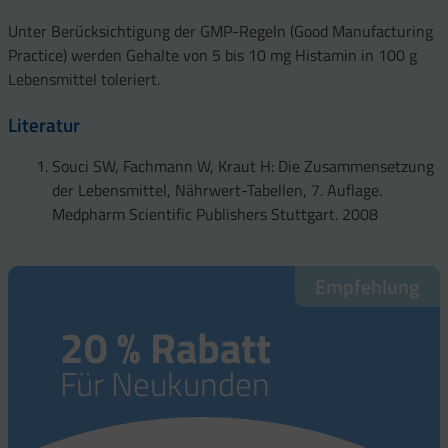
Vollbier (hell)
0,63
Saure Sahne
0,01
Unter Berücksichtigung der GMP-Regeln (Good Manufacturing
Rotwein (leichte
0-1,5
Practice) werden Gehalte von 5 bis 10 mg Histamin in 100 g
Joghurt (mind. 3,5
Qualität)
0,02
Lebensmittel toleriert.
% Fett)
Rotwein (schwere
0-1,5
Speisequark (20 %
Literatur
Qualität)
0,02
F. i. Tr.)
Sekt (weiß)
0,65
Souci SW, Fachmann W, Kraut H: Die Zusammensetzung
Speisequark (40 %
0,02
der Lebensmittel, Nährwert-Tabellen, 7. Auflage.
Weißwein
F. i. Tr.)
Medpharm Scientific Publishers Stuttgart. 2008
(mittlere
0,03-0,5
Kuhmilch (mind.
Qualität)
0,05
3,5 % Fett)
Nährbier
0,67
Empfehlung
Camembert (30 %
0,26
F. i. Tr.)
20 % Rabatt
Camembert (45 %
0,26
Für Neukunden
F. i. Tr.)
Emmentaler (45 %
2,2
F. i. Tr.)