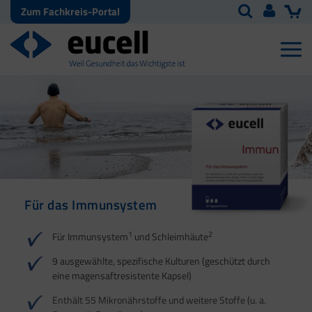
Zum Fachkreis-Portal
Für das Immunsystem
Für Haut, Haare und
Für Ihre natürliche
Nägel
Darmflora
1
2
Für Immunsystem
und Schleimhäute
1
1
2
3
2
3
9 ausgewählte, spezifische Kulturen (geschützt durch
eine magensaftresistente Kapsel)
4
Enthält 55 Mikronährstoffe und weitere Stoffe (u. a.