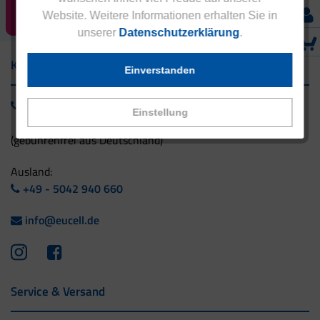
RABATT SICHERN!
Website. Weitere Informationen erhalten Sie in
unserer
Datenschutzerklärung
.
Kontakt
Einverstanden
0800 - 1 38 23 55
Einstellung
(gebührenfrei aus Deutschland)
Ausland:
+49 - 5042 940 660
info@eucell.de
Service & Versand