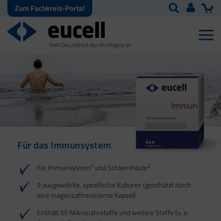
Zum Fachkreis-Portal
Für das Immunsystem
Für Haut, Haare und
Für Ihre natürliche
Nägel
Darmflora
1
2
Für Immunsystem
und Schleimhäute
1
1
2
3
2
3
9 ausgewählte, spezifische Kulturen (geschützt durch
eine magensaftresistente Kapsel)
4
Enthält 55 Mikronährstoffe und weitere Stoffe (u. a.