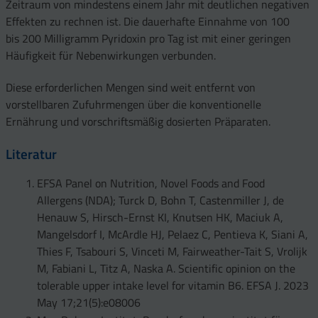
Zeitraum von mindestens einem Jahr mit deutlichen negativen
Effekten zu rechnen ist. Die dauerhafte Einnahme von 100
bis 200 Milligramm Pyridoxin pro Tag ist mit einer geringen
Häufigkeit für Nebenwirkungen verbunden.
Diese erforderlichen Mengen sind weit entfernt von
vorstellbaren Zufuhrmengen über die konventionelle
Ernährung und vorschriftsmäßig dosierten Präparaten.
Literatur
EFSA Panel on Nutrition, Novel Foods and Food
Allergens (NDA); Turck D, Bohn T, Castenmiller J, de
Henauw S, Hirsch-Ernst KI, Knutsen HK, Maciuk A,
Mangelsdorf I, McArdle HJ, Pelaez C, Pentieva K, Siani A,
Thies F, Tsabouri S, Vinceti M, Fairweather-Tait S, Vrolijk
M, Fabiani L, Titz A, Naska A. Scientific opinion on the
tolerable upper intake level for vitamin B6. EFSA J. 2023
May 17;21(5):e08006