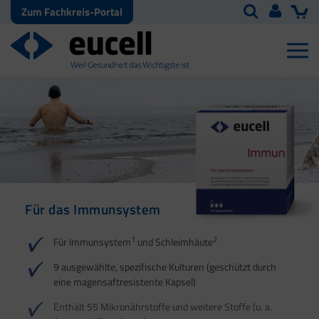
Zum Fachkreis-Portal
Für das Immunsystem
Für Haut, Haare und
Für Ihre natürliche
Nägel
Darmflora
1
2
Für Immunsystem
und Schleimhäute
1
1
2
3
2
3
9 ausgewählte, spezifische Kulturen (geschützt durch
eine magensaftresistente Kapsel)
4
Enthält 55 Mikronährstoffe und weitere Stoffe (u. a.