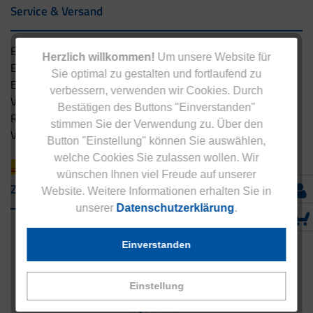
Service & Versand
Eucell Gesundheitsservice
Herzlich willkommen!
Um unsere Website für
Eucell Ernährungscoach
Sie optimal zu gestalten und fortlaufend zu
Eucell Fitness Coach
verbessern, verwenden wir Cookies. Durch
Versandbedingungen
Bestätigen des Buttons "Einverstanden"
Rücksendung
stimmen Sie der Verwendung zu. Über den
Versandpartner innerhalb Deutschlands
Button "Einstellung" können Sie auswählen,
welche Cookies Sie zulassen wollen. Wir
wünschen Ihnen viel Freude auf unserer
Zahlungsarten
Website. Weitere Informationen erhalten Sie in
unserer
Datenschutzerklärung
.
Einverstanden
Einstellung